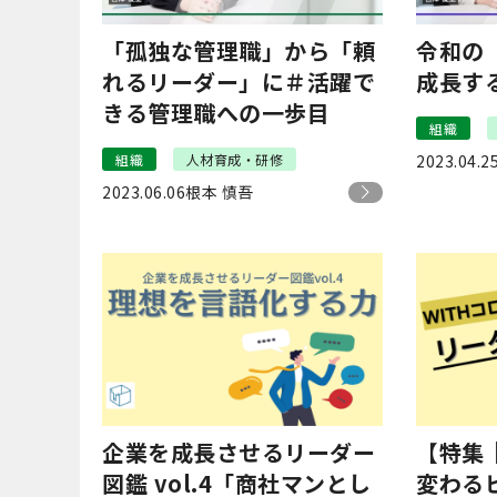
「孤独な管理職」から「頼
令和の
れるリーダー」に＃活躍で
成長す
きる管理職への一歩目
組織
組織
人材育成・研修
2023.04.2
2023.06.06
根本 慎吾
企業を成長させるリーダー
【特集｜
図鑑 vol.4「商社マンとし
変わる