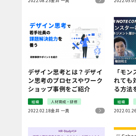
2022.08.23
金井 一真
2022.05.0
デザイン思考とは？デザイ
「モン
ン思考のプロセスやワーク
れても
ショップ事例をご紹介
る方法
田・ラ
組織
人材育成・研修
組織
コンサル
2022.02.18
金井 一真
2022.01.2
CONFE