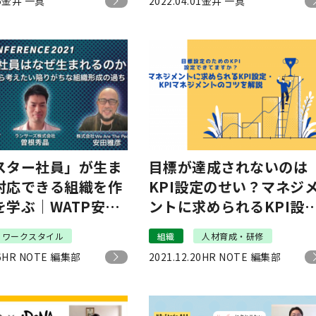
5
金井 一真
2022.04.01
金井 一真
スター社員」が生ま
目標が達成されないのは
対応できる組織を作
KPI設定のせい？マネジ
を学ぶ｜WATP安
ントに求められるKPI設
ンサーズ曽根・リブ
定・KPIマネジメントの
ワークスタイル
組織
人材育成・研修
権田 #HR NOTE
ツを解説
6
HR NOTE 編集部
2021.12.20
HR NOTE 編集部
RENCE2021