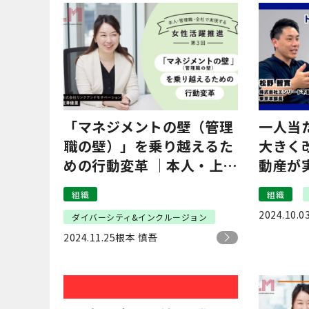
「マネジメントの壁（管理
一人当
職の壁）」を乗り越えるた
大きく
めの行動変革 ｜本人・上
動産が
司・全社で実現する女性活
は？
組織
組織
躍推進
2024.10.0
ダイバーシティ&インクルージョン
2024.11.25
根本 慎吾