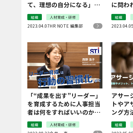
て、理想の自分になる」｜
に問わ
チームボックス小暮
教員オ
組織
人材育成・研修
組織
2023.04.07
HR NOTE 編集部
2023.04.0
「“成果を出す”リーダー」
アサー
を育成するために人事担当
トやア
者は何をすればいいのか？
ング方
｜ソシオテック研究所 西野
組織
人材育成・研修
組織
浩子