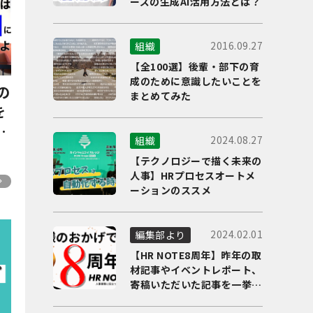
ーズの生成AI活用方法とは？
2016.09.27
組織
【全100選】後輩・部下の育
成のために意識したいことを
の
まとめてみた
を
か
2024.08.27
組織
【テクノロジーで描く未来の
人事】HRプロセスオートメ
ーションのススメ
2024.02.01
編集部より
【HR NOTE8周年】昨年の取
材記事やイベントレポート、
寄稿いただいた記事を一挙に
ご紹介！