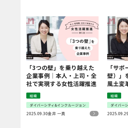
「3つの壁」を乗り越えた
「サポ
企業事例｜本人・上司・全
壁）」
社で実現する女性活躍推進
風土変
社で実
組織
組織
ダイバーシティ&インクルージョン
ダイバー
2025.09.30
金井 一真
2025.09.2