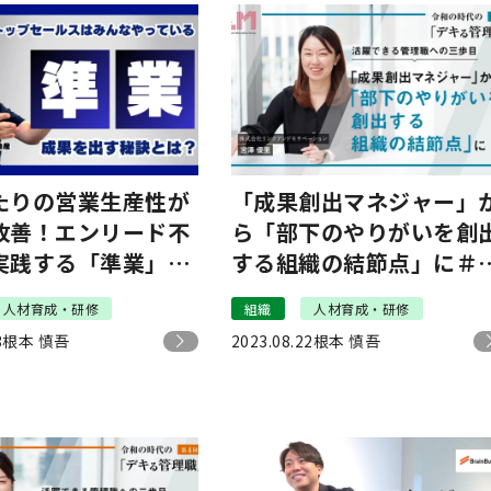
たりの営業生産性が
「成果創出マネジャー」
改善！エンリード不
ら「部下のやりがいを創
実践する「準業」と
する組織の結節点」に＃
躍できる管理職への三歩
人材育成・研修
組織
人材育成・研修
3
根本 慎吾
2023.08.22
根本 慎吾