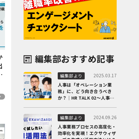
編集部おすすめ記事
か
出
活
2025.03.17
編集部より
目
人事は「オペレーション業
務」に、どう向き合うべき
か？｜HR TALK 02～人事DX
の最前線を徹底解剖～
2024.09.26
編集部より
人事業務プロセスの高度化・
効率化を実現！エクサウィザ