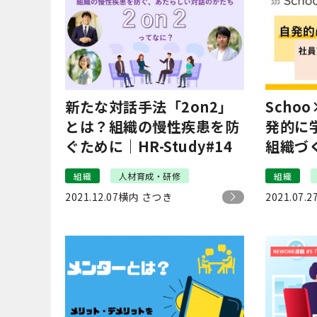
新たな対話手法「2on2」
Scho
とは？組織の慢性疾患を防
発的に
ぐために｜HR-Study#14
組織づ
組織
人材育成・研修
組織
2021.12.07
横内 さつき
2021.07.2