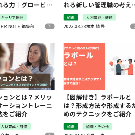
れる力｜グロービス
れる新しい管理職の考え
ピニオン
と、変わらない重要な役
キャリア開発
組織
人材育成・研修
5
HR NOTE 編集部
2023.03.23
根本 慎吾
ションとは？メリッ
【図解付き】ラポールと
サーショントレーニ
は？形成方法や形成する
法をご紹介
めのテクニックをご紹介
人材育成・研修
組織
組織・その他