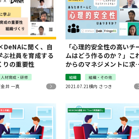
o×DeNAに聞く、自
「心理的安全性の高いチ
学ぶ社員を育成する
ムはどう作るのか？」こ
くりの重要性
からのマネジメントに求
られるスキルを学ぶ｜HR
人材育成・研修
組織
組織・その他
Study#11
7
金井 一真
2021.07.21
横内 さつき