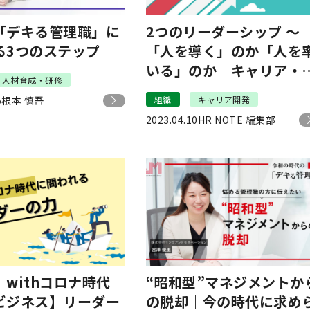
「デキる管理職」に
2つのリーダーシップ ～
る3つのステップ
「人を導く」のか「人を
いる」のか｜キャリア・
人材育成・研修
ートレート コンサルティ
5
根本 慎吾
組織
キャリア開発
グ村山
2023.04.10
HR NOTE 編集部
withコロナ時代
“昭和型”マネジメントか
ビジネス】リーダー
の脱却｜今の時代に求め