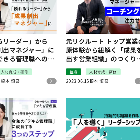
るリーダー」から
元リクルート トップ営業
創出マネジャー」に
原体験から紐解く「成果
できる管理職への二
出す営業組織」のつくり
た
人材育成・研修
組織
人材育成・研修
9
根本 慎吾
2023.06.15
根本 慎吾