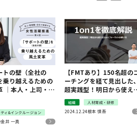
ートの壁（全社の
【FMTあり】150名超の
を乗り越えるための
ーチングを経て見出した
革 ｜本人・上司・全
超実践型！明日から使え
現する女性活躍推進
1on1の活用方法｜co-tak
組織
人材育成・研修
LLC 手嶋
2024.12.24
根本 慎吾
シティ&インクルージョン
9
金井 一真