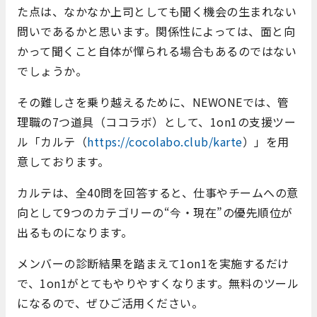
た点は、なかなか上司としても聞く機会の生まれない
問いであるかと思います。関係性によっては、面と向
かって聞くこと自体が憚られる場合もあるのではない
でしょうか。
その難しさを乗り越えるために、
NEWONE
では、管
理職の
7
つ道具（ココラボ）として、
1on1
の支援ツー
ル「カルテ（
https://cocolabo.club/karte
）」を用
意しております。
カルテは、全
40
問を回答すると、仕事やチームへの意
向として
9
つのカテゴリーの“今・現在”の優先順位が
出るものになります。
メンバーの診断結果を踏まえて
1on1
を実施するだけ
で、
1on1
がとてもやりやすくなります。無料のツール
になるので、ぜひご活用ください。