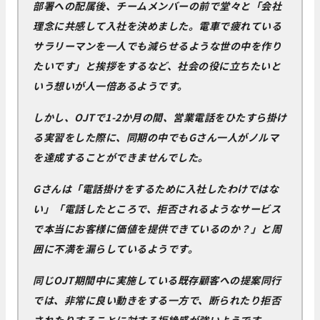
部署への配属後、チームメンバーの前で堂々と「会社
理念に共感して入社を決めました。電車で疲れている
サラリーマンを一人でも減らせるような世の中を作り
たいです」と挨拶をするなど、社会の役に立ちたいと
いう想いが人一倍あるようです。
しかし、OJTで1-2か月の間、営業電話をひたすら掛け
る実習をした際に、同期の中でもGさん一人がノルマ
を達成することができませんでした。
Gさんは「電話掛けをするために入社したわけではな
い」「電話したところで、拒否されるようなサービス
で本当にお客様に価値を提供できているのか？」と周
囲に不満を漏らしているようです。
同じOJT期間中に実施している既存顧客への提案同行
では、非常に良い動きをする一方で、断られたり拒否