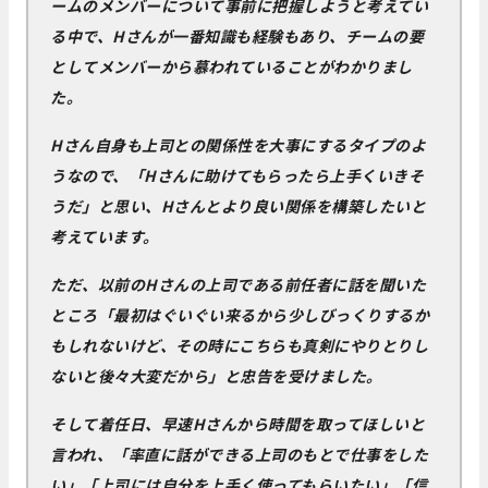
ームのメンバーについて事前に把握しようと考えてい
る中で、Hさんが一番知識も経験もあり、チームの要
としてメンバーから慕われていることがわかりまし
た。
Hさん自身も上司との関係性を大事にするタイプのよ
うなので、「Hさんに助けてもらったら上手くいきそ
うだ」と思い、Hさんとより良い関係を構築したいと
考えています。
ただ、以前のHさんの上司である前任者に話を聞いた
ところ「最初はぐいぐい来るから少しびっくりするか
もしれないけど、その時にこちらも真剣にやりとりし
ないと後々大変だから」と忠告を受けました。
そして着任日、早速Hさんから時間を取ってほしいと
言われ、「率直に話ができる上司のもとで仕事をした
い」「上司には自分を上手く使ってもらいたい」「信