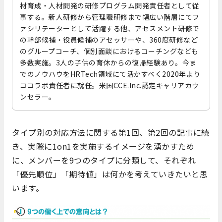
材育成・人材開発の研修プログラム開発責任者として従
事する。新人研修から管理職研修まで幅広い階層にてフ
ァシリテーターとして活躍する他、アセスメント研修で
の幹部候補・役員候補のアセッサーや、360度研修など
のグループコーチ、個別面談におけるコーチングなども
多数実施。3人の子供の育休からの復帰経験あり。今ま
でのノウハウをHRTech領域にて活かすべく2020年より
ココラボ責任者に就任。米国CCE.Inc.認定キャリアカウ
ンセラー。
タイプ別の対応方法に関する第
1
回、第
2
回の記事に続
き、実際に
1on1を実施する
イメージを湧かすため
に、メンバーを
9
つのタイプに分類して、それぞれ
「優先順位」「期待値」は何かを考えていきたいと思
います。