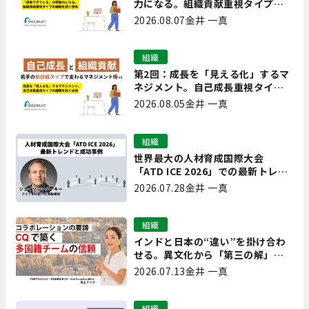
力になる。組織貢献重視タイプの
離職を防ぐ技術
2026.08.07
金井 一真
組織
第2回：成長を「見える化」するマ
ネジメント。自己成長重視タイプ
の離職を防ぐ技術
2026.08.05
金井 一真
組織
世界最大の人材育成国際大会
「ATD ICE 2026」での最新トレン
ドと成功事例｜「重要で実用的
2026.07.28
金井 一真
な、日本にも合う」ホットトピッ
クと人材育成ノウハウ
組織
インドと日本の“違い”を掛け合わ
せる。異文化から「第三の解」を
生み出す実践【現場を変えるCQ白
2026.07.13
金井 一真
書 第7回】
組織