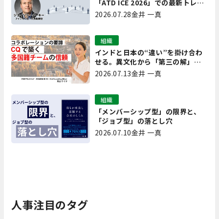
「ATD ICE 2026」での最新トレン
ドと成功事例｜「重要で実用的
2026.07.28
金井 一真
な、日本にも合う」ホットトピッ
クと人材育成ノウハウ
組織
インドと日本の“違い”を掛け合わ
せる。異文化から「第三の解」を
生み出す実践【現場を変えるCQ白
2026.07.13
金井 一真
書 第7回】
組織
「メンバーシップ型」の限界と、
「ジョブ型」の落とし穴
2026.07.10
金井 一真
人事注目のタグ