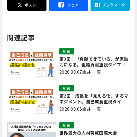
ポスト
シェア
ブックマーク
関連記事
組織
第3回：「貢献できている」が原動
力になる。組織貢献重視タイプの
離職を防ぐ技術
2026.08.07
金井 一真
組織
第2回：成長を「見える化」するマ
ネジメント。自己成長重視タイプ
の離職を防ぐ技術
2026.08.05
金井 一真
組織
世界最大の人材育成国際大会