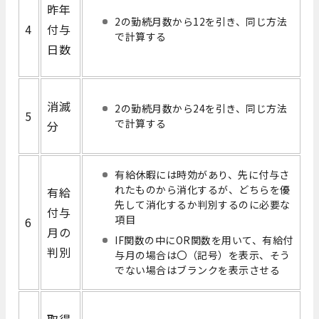
昨年
2の勤続月数から12を引き、同じ方法
4
付与
で計算する
日数
消滅
2の勤続月数から24を引き、同じ方法
5
で計算する
分
有給休暇には時効があり、先に付与さ
れたものから消化するが、どちらを優
有給
先して消化するか判別するのに必要な
付与
項目
6
月の
IF関数の中にOR関数を用いて、有給付
判別
与月の場合は〇（記号）を表示、そう
でない場合はブランクを表示させる
取得