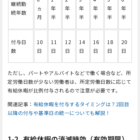
継続勤
ヵ
年
年
年
年
年
年
続年数
月
半
半
半
半
半
半
付与日
10
11
12
14
16
18
20
数
日
日
日
日
日
日
日
ただし、パートやアルバイトなどで働く場合など、所
定労働日数が少ない労働者は、所定労働日数に応じて
有給休暇が比例付与されるので注意が必要です。
関連記事：
有給休暇を付与するタイミングは？2回目
以降の付与や基準日の統一についても解説！
1-2.
有給休暇の消滅時効（有効期限）