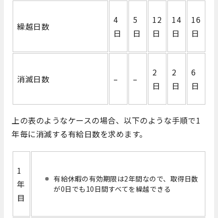
4
5
12
14
16
繰越日数
日
日
日
日
日
2
2
6
消滅日数
–
–
日
日
日
上の表のようなケースの場合、以下のような手順で1
年毎に消滅する有給日数を求めます。
1
有給休暇の有効期限は2年間なので、取得日数
年
が0日でも10日間すべてを繰越できる
目