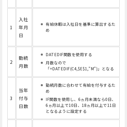
入社
有給休暇は入社日を基準に算出するた
1
年月
め
日
DATEDIF関数を使用する
勤続
2
月数なので
月数
「=DATEDIF(C4,$E$1,”M”)」となる
勤続月数に合わせて有給を付与するた
当年
め
3
付与
IF関数を使用し、6
ヵ月
未満なら0日、
6
ヵ月
以上で10日、18
ヵ月
以上で11日
日数
となるように設定する