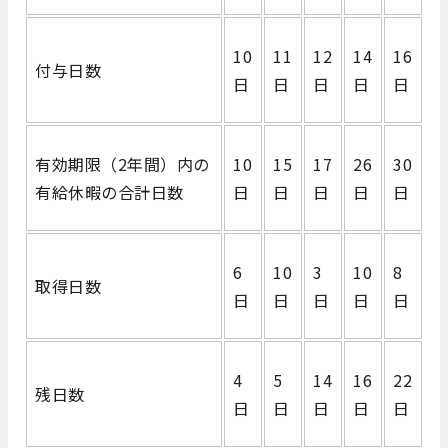
10
11
12
14
16
付与日数
日
日
日
日
日
有効期限（2年間）内の
10
15
17
26
30
有給休暇の合計日数
日
日
日
日
日
6
10
3
10
8
取得日数
日
日
日
日
日
4
5
14
16
22
残日数
日
日
日
日
日