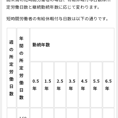
定労働日数と継続勤続年数に応じて変わります。
短時間労働者の有給休暇付与日数は以下の通りです。
年
週
勤続年数
間
の
の
所
所
定
定
労
労
働
0.5
1.5
2.5
3.5
4.5
5.5
6.5
働
日
年
年
年
年
年
年
年
日
数
数