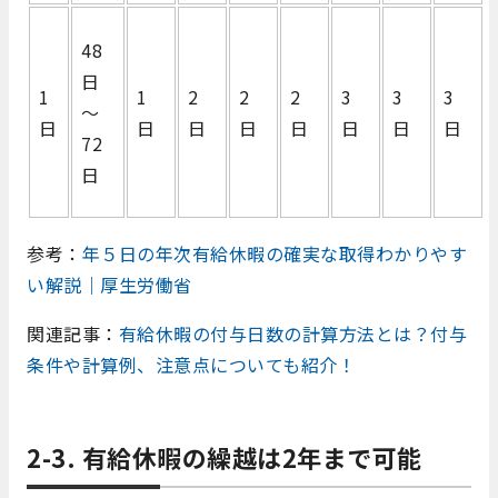
48
日
1
1
2
2
2
3
3
3
～
日
日
日
日
日
日
日
日
72
日
参考：
年５日の年次有給休暇の確実な取得わかりやす
い解説｜厚生労働省
関連記事：
有給休暇の付与日数の計算方法とは？付与
条件や計算例、注意点についても紹介！
2-3.
有給休暇の繰越は2年まで可能