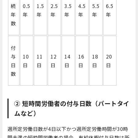
続
0.5
1.5
2.5
3.5
4.5
5.5
6.5
年
年
年
年
年
年
年
年
数
付
与
10
11
12
14
16
18
20
日
日
日
日
日
日
日
日
数
② 短時間労働者の付与日数（パートタイ
ムなど）
週所定労働日数が4日以下かつ週所定労働時間が30時
間未満の短時間労働者の場合、有給休暇付与日数は所