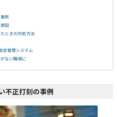
の事例
る原因
したときの対処方法
止
新勤怠管理システム
刻がない職場に
たい不正打刻の事例