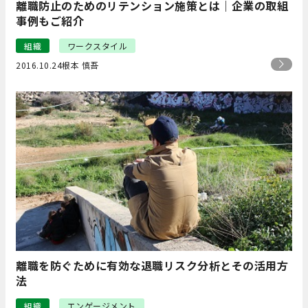
離職防止のためのリテンション施策とは｜企業の取組
事例もご紹介
組織
ワークスタイル
2016.10.24
根本 慎吾
離職を防ぐために有効な退職リスク分析とその活用方
法
組織
エンゲージメント