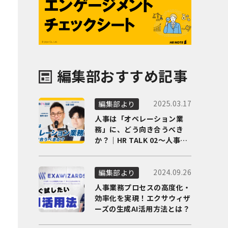
編集部おすすめ記事
2025.03.17
編集部より
人事は「オペレーション業
務」に、どう向き合うべき
か？｜HR TALK 02～人事DX
の最前線を徹底解剖～
2024.09.26
編集部より
人事業務プロセスの高度化・
効率化を実現！エクサウィザ
ーズの生成AI活用方法とは？