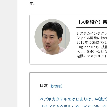
す。
【人物紹介】柴
システムインテグレ
ジャイル開発に触
2012年にGMOペパ
Engineerin
べく、GMO ペパ
組織のマネジメン
目次
[
]
非表示
ペパボカクテルのはじまりは、中途パ
「ペパボカクテル」や「ペパボテック