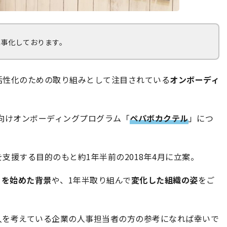
記事化しております。
活性化のための取り組みとして注目されている
オンボーディ
向けオンボーディングプログラム「
ペパボカクテル
」につ
。
支援する目的のもと約1年半前の2018年4月に立案。
」を始めた背景
や、1年半取り組んで
変化した組織の姿
をご
入を考えている企業の人事担当者の方の参考になれば幸いで