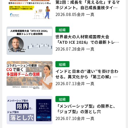
第2回：成長を「見える化」するマ
ネジメント。自己成長重視タイプ
の離職を防ぐ技術
2026.08.05
金井 一真
組織
世界最大の人材育成国際大会
「ATD ICE 2026」での最新トレン
ドと成功事例｜「重要で実用的
2026.07.28
金井 一真
な、日本にも合う」ホットトピッ
クと人材育成ノウハウ
組織
インドと日本の“違い”を掛け合わ
せる。異文化から「第三の解」を
生み出す実践【現場を変えるCQ白
2026.07.13
金井 一真
書 第7回】
組織
「メンバーシップ型」の限界と、
「ジョブ型」の落とし穴
2026.07.10
金井 一真