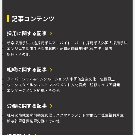
記事コンテンツ
採用に関する記事
新卒採用手法
中途採用手法
アルバイト・パート採用手法
外国人採用手法
エンジニア採用手法
採用戦略・要員計画
母集団形成
面接・選考
採用・その他
組織に関する記事
ダイバーシティ&インクルージョン
人事評価
企業文化・組織風土
ワークスタイル
タレントマネジメント
人材育成・研修
キャリア開発
エンゲージメント
組織・その他
労務に関する記事
社会保険
就業規則
勤怠管理
リスクマネジメント
労働安全衛生
福利厚生
給与計算
経費精算
労務・その他