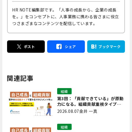
HR NOTE編集部です。「人事の成長から、企業の成長
を。」をコンセプトに、人事業務に携わる皆さまに役立
つさまざまなコンテンツを配信しています。
ポスト
シェア
ブックマーク
関連記事
組織
第3回：「貢献できている」が原動
力になる。組織貢献重視タイプの
離職を防ぐ技術
2026.08.07
金井 一真
組織