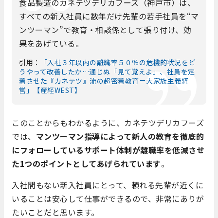
食品製造のカネテツデリカフーズ（神戸市）は、
すべての新入社員に数年だけ先輩の若手社員を“マ
ンツーマン”で教育・相談係として張り付け、効
果をあげている。
引用：
「入社３年以内の離職率５０％の危機的状況をど
うやって改善したか…通じぬ「見て覚えよ」、社員を定
着させた『カネテツ』流の超密着教育＝大家族主義経
営」【産経WEST】
このことからもわかるように、カネテツデリカフーズ
では、
マンツーマン指導によって新人の教育を徹底的
にフォローしているサポート体制が離職率を低減させ
た1つのポイントとしてあげられています
。
入社間もない新入社員にとって、頼れる先輩が近くに
いることは安心して仕事ができるので、非常にありが
たいことだと思います。