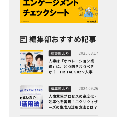
編集部おすすめ記事
2025.03.17
編集部より
人事は「オペレーション業
務」に、どう向き合うべき
か？｜HR TALK 02～人事DX
の最前線を徹底解剖～
2024.09.26
編集部より
人事業務プロセスの高度化・
効率化を実現！エクサウィザ
ーズの生成AI活用方法とは？