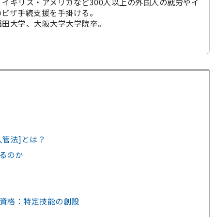
イギリス・アメリカなど300人以上の外国人の就労やイ
のビザ手続支援を手掛ける。
稲田大学、大阪大学大学院卒。
入管法]とは？
いるのか
留資格：特定技能の創設