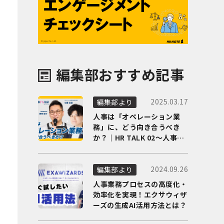
編集部おすすめ記事
2025.03.17
編集部より
人事は「オペレーション業
務」に、どう向き合うべき
か？｜HR TALK 02～人事DX
の最前線を徹底解剖～
2024.09.26
編集部より
人事業務プロセスの高度化・
効率化を実現！エクサウィザ
ーズの生成AI活用方法とは？