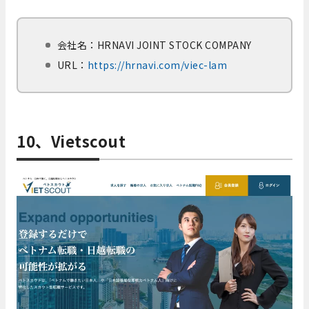
会社名：
HRNAVI JOINT STOCK COMPANY
URL：
https://hrnavi.com/viec-lam
10、Vietscout