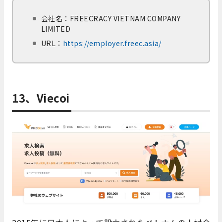
会社名：
FREECRACY VIETNAM COMPANY
LIMITED
URL：
https://employer.freec.asia/
13、Viecoi