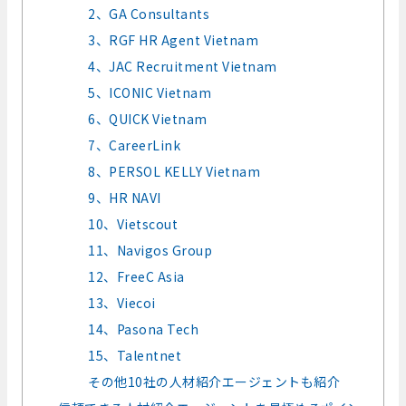
2、GA Consultants
3、RGF HR Agent Vietnam
4、JAC Recruitment Vietnam
5、ICONIC Vietnam
6、QUICK Vietnam
7、CareerLink
8、PERSOL KELLY Vietnam
9、HR NAVI
10、Vietscout
11、Navigos Group
12、FreeC Asia
13、Viecoi
14、Pasona Tech
15、Talentnet
その他10社の人材紹介エージェントも紹介