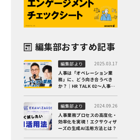
編集部おすすめ記事
2025.03.17
編集部より
人事は「オペレーション業
務」に、どう向き合うべき
か？｜HR TALK 02～人事DX
の最前線を徹底解剖～
2024.09.26
編集部より
人事業務プロセスの高度化・
効率化を実現！エクサウィザ
ーズの生成AI活用方法とは？