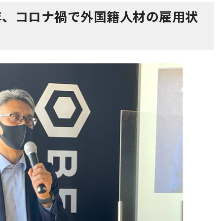
年、コロナ禍で外国籍人材の雇用状
」