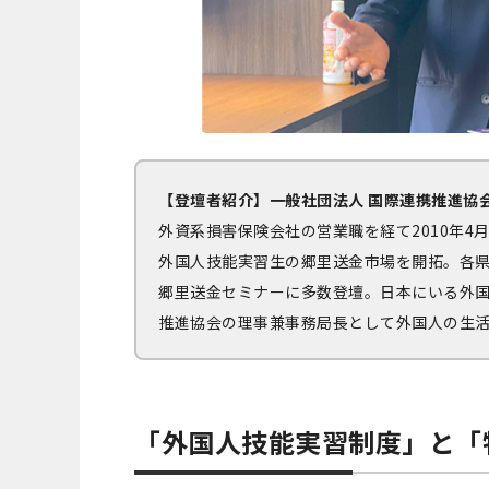
【登壇者紹介】一般社団法人 国際連携推進協会 理
外資系損害保険会社の営業職を経て2010年
外国人技能実習生の郷里送金市場を開拓。各
郷里送金セミナーに多数登壇。
日本にいる外
推進協会の理事兼事務局長として外国人の生
「外国人技能実習制度」と「