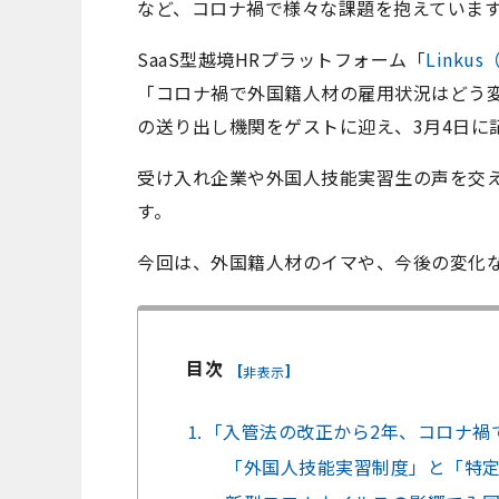
など、コロナ禍で様々な課題を抱えていま
SaaS
型越境
HR
プラットフォーム「
Linku
「コロナ禍で外国籍人材の雇用状況はどう
の送り出し機関をゲストに迎え、
3
月
4
日に
受け入れ企業や外国人技能実習生の声を交
す。
今回は、
外国籍人材のイマや、今後の変化
目次
[
]
非表示
⒈「入管法の改正から2年、コロナ禍
「外国人技能実習制度」と「特