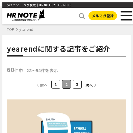
yearend ｜タグ検索｜HR NOTE 2｜HR NOTE
メルマガ登録
TOP
yearend
yearendに関する記事をご紹介
60
件中
28〜54件を表示
1
2
3
前へ
次へ