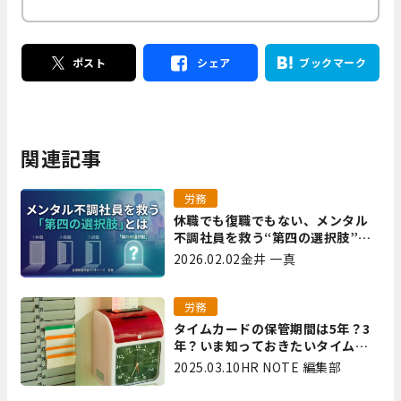
ポスト
シェア
ブックマーク
関連記事
労務
休職でも復職でもない、メンタル
不調社員を救う“第四の選択肢”と
は｜全国障害年金パートナーズ 宮
2026.02.02
金井 一真
里
労務
タイムカードの保管期間は5年？3
年？いま知っておきたいタイムカ
ード保管方法
2025.03.10
HR NOTE 編集部