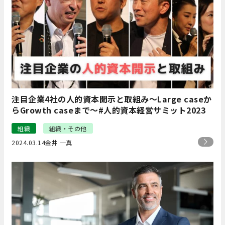
注目企業4社の人的資本開示と取組み～Large caseか
らGrowth caseまで～#人的資本経営サミット2023
組織
組織・その他
2024.03.14
金井 一真