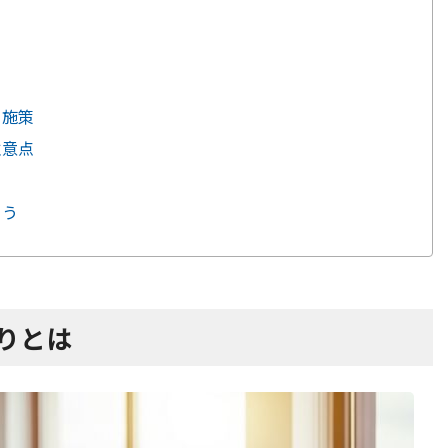
な施策
注意点
例
もう
くりとは