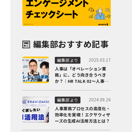
編集部おすすめ記事
2025.03.17
編集部より
人事は「オペレーション業
務」に、どう向き合うべき
か？｜HR TALK 02～人事DX
の最前線を徹底解剖～
2024.09.26
編集部より
人事業務プロセスの高度化・
効率化を実現！エクサウィザ
ーズの生成AI活用方法とは？