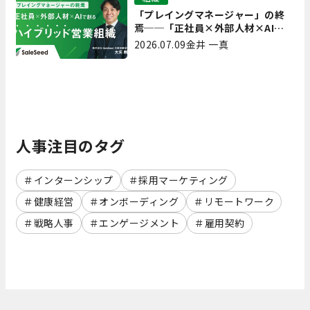
「プレイングマネージャー」の終
焉──「正社員×外部人材×AI」
で創るハイブリッド営業組織
2026.07.09
金井 一真
人事注目のタグ
インターンシップ
採用マーケティング
健康経営
オンボーディング
リモートワーク
戦略人事
エンゲージメント
雇用契約