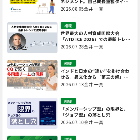
ネジメント。自己成長重視タイプ
の離職を防ぐ技術
2026.08.05
金井 一真
組織
世界最大の人材育成国際大会
「ATD ICE 2026」での最新トレン
ドと成功事例｜「重要で実用的
2026.07.28
金井 一真
な、日本にも合う」ホットトピッ
クと人材育成ノウハウ
組織
インドと日本の“違い”を掛け合わ
せる。異文化から「第三の解」を
生み出す実践【現場を変えるCQ白
2026.07.13
金井 一真
書 第7回】
組織
「メンバーシップ型」の限界と、
「ジョブ型」の落とし穴
2026.07.10
金井 一真
組織