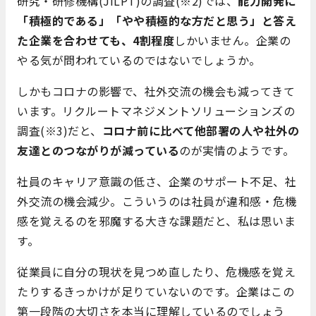
研究・研修機構(JILPT)の調査(※2)では、
能力開発に
「積極的である」「やや積極的な方だと思う」と答え
た企業を合わせても、4割程度
しかいません。企業の
やる気が問われているのではないでしょうか。
しかもコロナの影響で、社外交流の機会も減ってきて
います。リクルートマネジメントソリューションズの
調査(※3)だと、
コロナ前に比べて他部署の人や社外の
友達とのつながりが減っている
のが実情のようです。
社員のキャリア意識の低さ、企業のサポート不足、社
外交流の機会減少。こういうのは社員が違和感・危機
感を覚えるのを邪魔する大きな課題だと、私は思いま
す。
従業員に自分の現状を見つめ直したり、危機感を覚え
たりするきっかけが足りていないのです。企業はこの
第一段階の大切さを本当に理解しているのでしょう