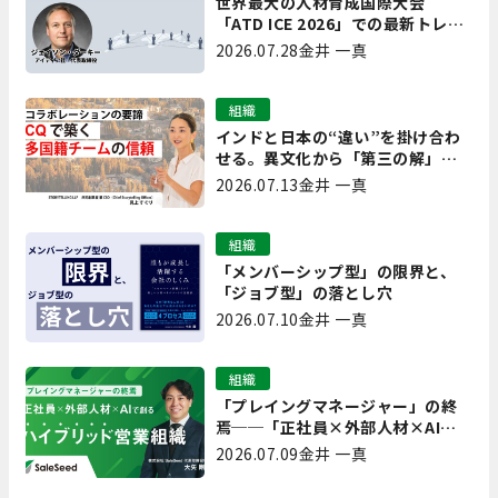
世界最大の人材育成国際大会
「ATD ICE 2026」での最新トレン
ドと成功事例｜「重要で実用的
2026.07.28
金井 一真
な、日本にも合う」ホットトピッ
クと人材育成ノウハウ
組織
インドと日本の“違い”を掛け合わ
せる。異文化から「第三の解」を
生み出す実践【現場を変えるCQ白
2026.07.13
金井 一真
書 第7回】
組織
「メンバーシップ型」の限界と、
「ジョブ型」の落とし穴
2026.07.10
金井 一真
組織
「プレイングマネージャー」の終
焉──「正社員×外部人材×AI」
で創るハイブリッド営業組織
2026.07.09
金井 一真