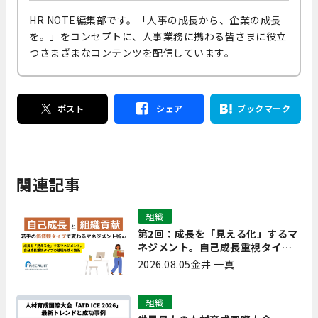
HR NOTE編集部です。「人事の成長から、企業の成長
を。」をコンセプトに、人事業務に携わる皆さまに役立
つさまざまなコンテンツを配信しています。
ポスト
シェア
ブックマーク
関連記事
組織
第2回：成長を「見える化」するマ
ネジメント。自己成長重視タイプ
の離職を防ぐ技術
2026.08.05
金井 一真
組織