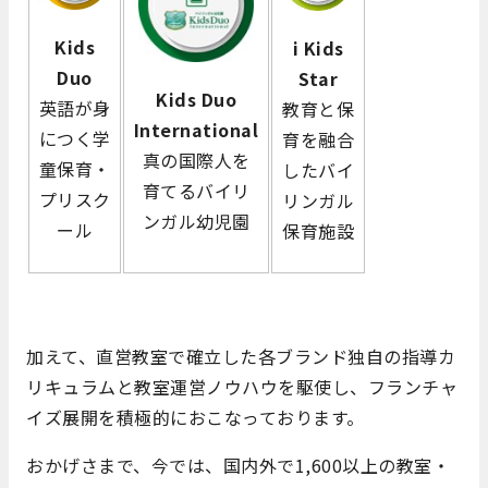
Kids
i
Kids
Duo
Star
Kids Duo
英語が身
教育と保
International
につく学
育を融合
真の国際人を
童保育・
したバイ
育てるバイリ
プリスク
リンガル
ンガル幼児園
ール
保育施設
加えて、直営教室で確立した各ブランド独自の指導カ
リキュラムと教室運営ノウハウを駆使し、フランチャ
イズ展開を積極的におこなっております。
おかげさまで、今では、国内外で1,600以上の教室・