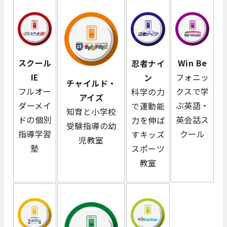
スクール
Win
Be
忍者ナイ
IE
フォニッ
ン
チャイルド・
フルオー
クスで学
科学の力
アイズ
ダーメイ
ぶ英語・
で運動能
知育と小学校
ドの個別
英会話ス
力を伸ば
受験指導の幼
指導学習
クール
すキッズ
児教室
塾
スポーツ
教室