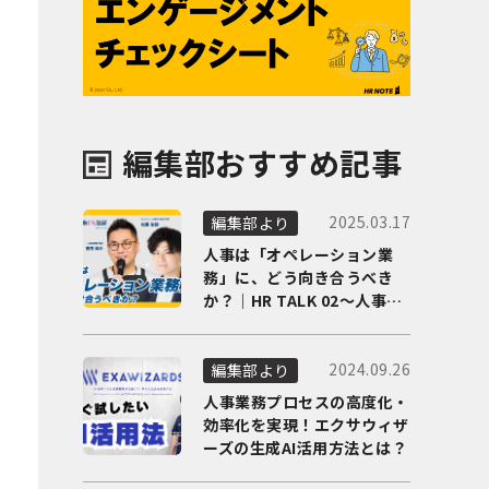
編集部おすすめ記事
2025.03.17
編集部より
人事は「オペレーション業
務」に、どう向き合うべき
か？｜HR TALK 02～人事DX
の最前線を徹底解剖～
2024.09.26
編集部より
人事業務プロセスの高度化・
効率化を実現！エクサウィザ
ーズの生成AI活用方法とは？