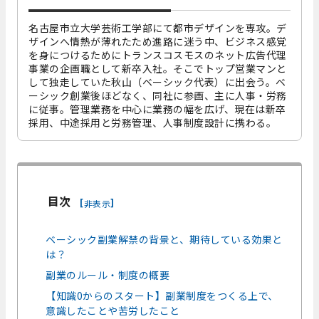
名古屋市立大学芸術工学部にて都市デザインを専攻。デ
ザインへ情熱が薄れたため進路に迷う中、ビジネス感覚
を身につけるためにトランスコスモスのネット広告代理
事業の企画職として新卒入社。そこでトップ営業マンと
して独走していた秋山（ベーシック代表）に出会う。ベ
ーシック創業後ほどなく、同社に参画、主に人事・労務
に従事。管理業務を中心に業務の幅を広げ、現在は新卒
採用、中途採用と労務管理、人事制度設計に携わる。
目次
[
]
非表示
ベーシック副業解禁の背景と、期待している効果と
は？
副業のルール・制度の概要
【知識0からのスタート】副業制度をつくる上で、
意識したことや苦労したこと