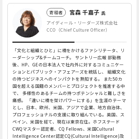
宮森 千嘉子
寄稿者
氏
アイディール・リーダーズ株式会社
CCO（Chief Culture Officer）
「文化と組織とひと」に橋をかけるファシリテータ、リ
ーダーシップ&チームコーチ。 サントリー広報 部勤務
後、HP、GEの日本法人で社内外に対するコミュニケー
ションとパブリック・アフェアーズを統括し、 組織文化
の持つビジネスへのインパクトを熟知する。 また50カ
国を超える国籍のメンバーとプロジェクトを推進する中
で、 多様性のあるチームの持つポテンシャルと難しさを
痛感。 「違いに橋を架けパワーにする」を生涯のテーマ
とし、日本、欧州、米国、アジアで企業、地方自治体、
プロフェッショナルの支援に取り組んでいる。英国、ス
ペイン、米国を経て、現在は東京在住。ホフステード
CWQマスター認定者、CQ Fellows、米国Cultural
Intelligence Center認定CQ(Cultural Intelligence)及