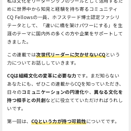
私は文化をリーダーシップのツールとして活用するた
めに世界中から知見と経験を持ち寄るコミュニティ
CQ Fellowsの一員、ホフステード博士認定ファシリ
テータとして、「違いに橋を架けパワーにする」を生
涯のテーマに国内外の多くの方や企業をサポートして
きました。
この連載では
次世代リーダーに欠かせないCQ
という
力についてお話ししていきます。
CQは組織文化の変革に必要な力
です。まだ知らない
あなたにも、ぜひこの連載からCQを知っていただき、
日々の
コミュニケーションの円滑化
や、
異なる文化を
持つ相手との共創
などに役立てていただければうれし
いです。
第一回は、
CQという力が持つ可能性
についてです。