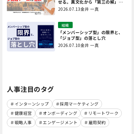
せる。異文化から「第三の解」を
生み出す実践【現場を変えるCQ白
2026.07.13
金井 一真
書 第7回】
組織
「メンバーシップ型」の限界と、
「ジョブ型」の落とし穴
2026.07.10
金井 一真
人事注目のタグ
インターンシップ
採用マーケティング
健康経営
オンボーディング
リモートワーク
戦略人事
エンゲージメント
雇用契約