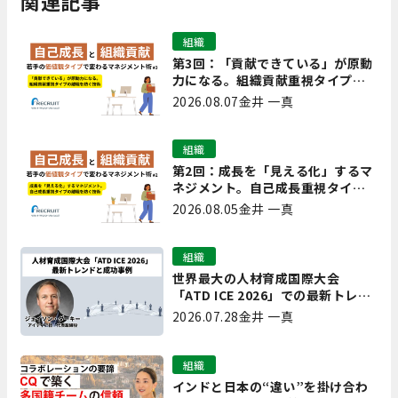
関連記事
組織
第3回：「貢献できている」が原動
力になる。組織貢献重視タイプの
離職を防ぐ技術
2026.08.07
金井 一真
組織
第2回：成長を「見える化」するマ
ネジメント。自己成長重視タイプ
の離職を防ぐ技術
2026.08.05
金井 一真
組織
世界最大の人材育成国際大会
「ATD ICE 2026」での最新トレン
ドと成功事例｜「重要で実用的
2026.07.28
金井 一真
な、日本にも合う」ホットトピッ
クと人材育成ノウハウ
組織
インドと日本の“違い”を掛け合わ