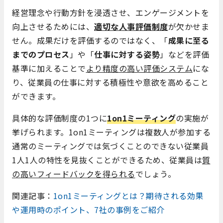
経営理念や行動方針を浸透させ、エンゲージメントを
向上させるためには、
適切な人事評価制度
が欠かせま
せん。成果だけを評価するのではなく、「
成果に至る
までのプロセス
」や「
仕事に対する姿勢
」などを評価
基準に加えることで
より精度の高い評価システム
にな
り、従業員の仕事に対する積極性や意欲を高めること
ができます。
具体的な評価制度の1つに
1on1ミーティング
の実施が
挙げられます。1on1ミーティングは複数人が参加する
通常のミーティングでは気づくことのできない従業員
1人1人の特性を見抜くことができるため、従業員は
質
の高いフィードバックを得られる
でしょう。
関連記事：
1on1ミーティングとは？期待される効果
や運用時のポイント、7社の事例をご紹介