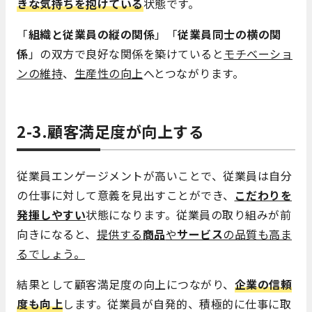
きな気持ちを抱けている
状態です。
「
組織と従業員の縦の関係
」「
従業員同士の横の関
係
」の双方で良好な関係を築けていると
モチベーショ
ンの維持
、
生産性の向上
へとつながります。
2-3.顧客満足度が向上する
従業員エンゲージメントが高いことで、従業員は自分
の仕事に対して意義を見出すことができ、
こだわりを
発揮しやすい
状態になります。従業員の取り組みが前
向きになると、
提供する
商品
や
サービス
の品質も高ま
るでしょう。
結果として顧客満足度の向上につながり、
企業の信頼
度も向上
します。従業員が自発的、積極的に仕事に取