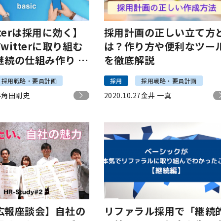
tterは採用に効く】
採用計画の正しい立て方
witterに取り組む
は？作り方や便利なツー
継続の仕組み作り |
を徹底解説
ク 角田 剛史
採用戦略・要員計画
採用
採用戦略・要員計画
4
角田剛史
2020.10.27
金井 一真
広報座談会】自社の
リファラル採用で「継続