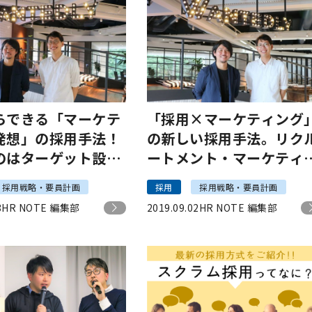
らできる「マーケテ
「採用×マーケティング
発想」の採用手法！
の新しい採用手法。リク
のはターゲット設定
ートメント・マーケティ
グで第一想起される企業
採用戦略・要員計画
採用
採用戦略・要員計画
3
HR NOTE 編集部
2019.09.02
HR NOTE 編集部