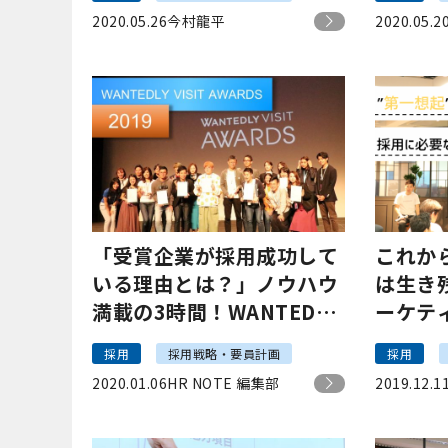
2020.05.26
今村龍平
2020.05.2
「受賞企業が採用成功して
これか
いる理由とは？」ノウハウ
は生き
満載の3時間！WANTEDLY
ーケテ
VISIT AWARDS 2019レポ
鍵とな
採用
採用戦略・要員計画
採用
ート
ート】
2020.01.06
HR NOTE 編集部
2019.12.1