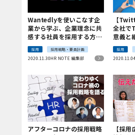
Wantedlyを使いこなす企
【Twi
業から学ぶ、企業理念に共
全社でT
感する社員を採用する方法
意義と
｜Wantedly Best Teams
ベーシッ
採用
採用戦略・要員計画
採用
2020イベントレポート
2020.11.30
HR NOTE 編集部
2020.11.0
【FUZE2020#1】
アフターコロナの採用戦略
【採用