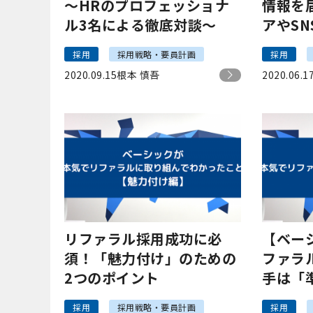
～HRのプロフェッショナ
情報を
ル3名による徹底対談～
アやS
の取り組
採用
採用戦略・要員計画
採用
2020.09.15
根本 慎吾
2020.06.1
リファラル採用成功に必
【ベー
須！「魅力付け」のための
ファラ
2つのポイント
手は「
必要な
採用
採用戦略・要員計画
採用