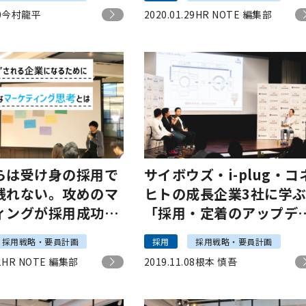
織の理想像とは？
0
今村龍平
2020.01.29
HR NOTE 編集部
らは受け身の採用で
サイボウズ・i-plug・コ
残れない。攻めのマ
ヒトの成長企業3社に学
ィングが採用成功の
「採用・定着のアップデ
る！【イベントレポ
ト」#ActivateHRイベン
採用戦略・要員計画
採用
採用戦略・要員計画
1
HR NOTE 編集部
2019.11.08
根本 慎吾