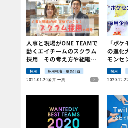
人事と現場がONE TEAMで
「ポケ
動くエイチームのスクラム
の進化
採用｜その考え方や組織文
モンセ
化づくりを聞いてみた
企画を
採用
採用戦略・要員計画
採用
2021.01.20
金井 一真
2020.12.2