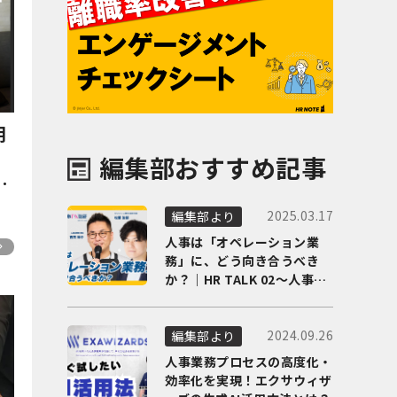
用
編集部おすすめ記事
ジ
グ
2025.03.17
編集部より
人事は「オペレーション業
務」に、どう向き合うべき
か？｜HR TALK 02～人事DX
の最前線を徹底解剖～
2024.09.26
編集部より
人事業務プロセスの高度化・
効率化を実現！エクサウィザ