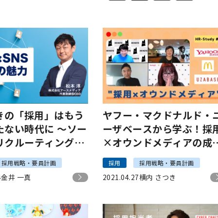
抜きの「採用」はもう
ヤフー・マクドナルド・
ない時代に 〜ソー
ーザベースから学ぶ！採
リクルーティングの
×オウンドメディアの成
を知る〜
の方程式｜HR-Study #9
採用戦略・要員計画
採用
採用戦略・要員計画
4
金井 一真
2021.04.27
横内 さつき