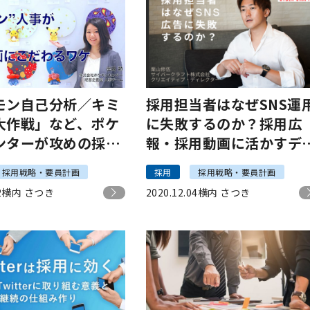
モン自己分析／キミ
採用担当者はなぜSNS運
大作戦」など、ポケ
に失敗するのか？採用広
ンターが攻めの採用
報・採用動画に活かすデ
実施する理由
タル広告とマーケティン
採用戦略・要員計画
採用
採用戦略・要員計画
戦略
2
横内 さつき
2020.12.04
横内 さつき