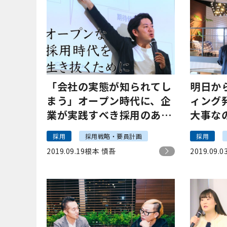
「会社の実態が知られてし
明日か
まう」オープン時代に、企
ィング
業が実践すべき採用のあり
大事な
方とは？
だった
採用
採用戦略・要員計画
採用
2019.09.19
根本 慎吾
2019.09.0