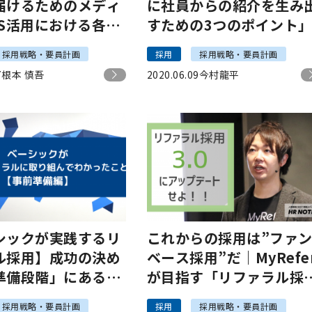
届けるためのメディ
に社員からの紹介を生み
NS活用における各社
すための3つのポイント
み｜HR-Study＃2
採用戦略・要員計画
採用
採用戦略・要員計画
7
根本 慎吾
2020.06.09
今村龍平
シックが実践するリ
これからの採用は”ファ
ル採用】成功の決め
ベース採用”だ｜MyRefe
準備段階」にある！
が目指す「リファラル採
ポイント2つを解説
の活性化」その先にある
採用戦略・要員計画
採用
採用戦略・要員計画