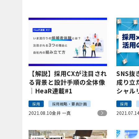
【解説】採用CXが注目され
SNS
る背景と設計手順の全体像
成り立た
｜HeaR連載#1
シャル
最前線
採用
採用戦略・要員計画
採用
2021.08.10
金井 一真
2021.07.1