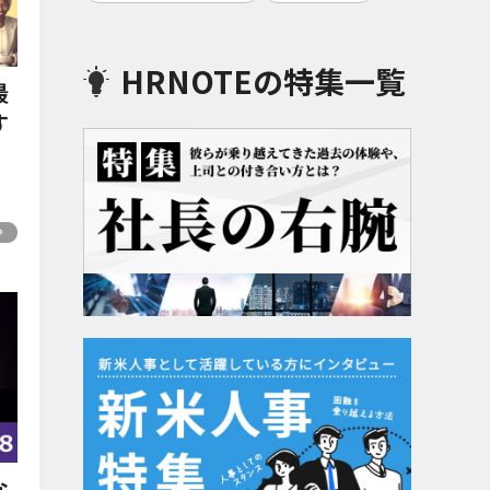
HRNOTEの特集一覧
最
す
な