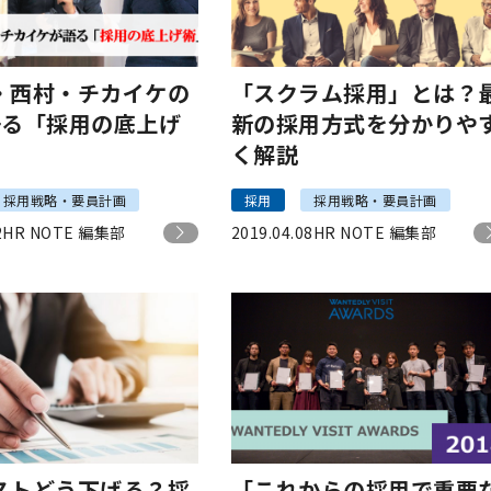
・西村・チカイケの
「スクラム採用」とは？
語る「採用の底上げ
新の採用方式を分かりや
く解説
採用戦略・要員計画
採用
採用戦略・要員計画
2
HR NOTE 編集部
2019.04.08
HR NOTE 編集部
ストどう下げる？採
「これからの採用で重要