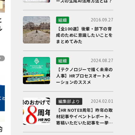
ーズの生成AI活用方法とは？
と
2016.09.27
組織
ル
【全100選】後輩・部下の育
成のために意識したいことを
まとめてみた
2024.08.27
組織
【テクノロジーで描く未来の
人事】HRプロセスオートメ
ーションのススメ
2024.02.01
編集部より
【HR NOTE8周年】昨年の取
材記事やイベントレポート、
寄稿いただいた記事を一挙に
的
ご紹介！