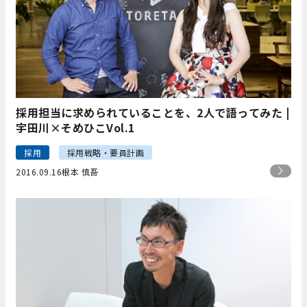
採用担当に求められていることを、2人で語ってみた |
宇田川×そめひこVol.1
採用
採用戦略・要員計画
2016.09.16
根本 慎吾