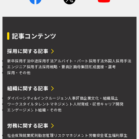
記事コンテンツ
採用に関する記事
新卒採用手法
中途採用手法
アルバイト・パート採用手法
外国人採用手法
エンジニア採用手法
採用戦略・要員計画
母集団形成
面接・選考
採用・その他
組織に関する記事
ダイバーシティ&インクルージョン
人事評価
企業文化・組織風土
ワークスタイル
タレントマネジメント
人材育成・研修
キャリア開発
エンゲージメント
組織・その他
労務に関する記事
社会保険
就業規則
勤怠管理
リスクマネジメント
労働安全衛生
福利厚生