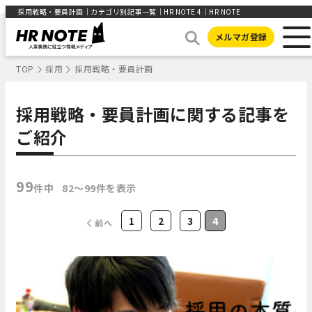
採用戦略・要員計画｜カテゴリ別記事一覧｜HR NOTE 4｜HR NOTE
メルマガ登録
TOP
採用
採用戦略・要員計画
採用戦略・要員計画に関する記事を
ご紹介
99
件中
82〜99件を表示
1
2
3
4
前へ