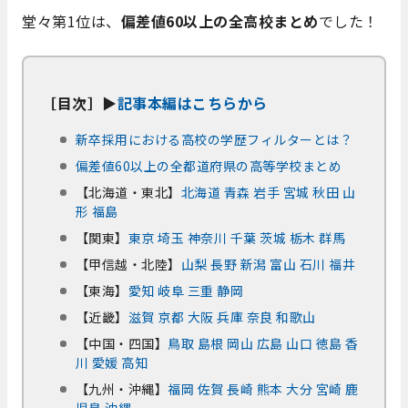
堂々第1位は、
偏差値60以上の全高校まとめ
でした！
［目次］▶
記事本編はこちらから
新卒採用における高校の学歴フィルターとは？
偏差値60以上の全都道府県の高等学校まとめ
【北海道・東北】
北海道
青森
岩手
宮城
秋田
山
形
福島
【関東】
東京
埼玉
神奈川
千葉
茨城
栃木
群馬
【甲信越・北陸】
山梨
長野
新潟
富山
石川
福井
【東海】
愛知
岐阜
三重
静岡
【近畿】
滋賀
京都
大阪
兵庫
奈良
和歌山
【中国・四国】
鳥取
島根
岡山
広島
山口
徳島
香
川
愛媛
高知
【九州・沖縄】
福岡
佐賀
長崎
熊本
大分
宮崎
鹿
児島
沖縄