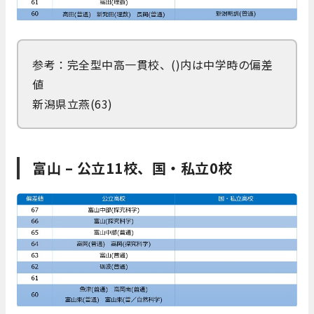
参考：完全型中高一貫校、()内は中学時の偏差
値
新潟県立燕(63)
富山 – 公立11校、国・私立0校