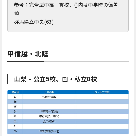
参考：完全型中高一貫校、()内は中学時の偏差
値
群馬県立中央(63)
甲信越・北陸
山梨 – 公立5校、国・私立0校