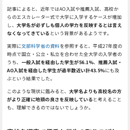
記事によると、近年ではAO入試や推薦入試、高校か
らのエスカレーター式で大学に入学するケースが増加
し、
大学名が必ずしも個人の学力を反映するとは言え
なくなってきている
という背景があるようです。
実際に
文部科学省の資料
を参照すると、平成27年度の
時点で国立・公立・私立を合わせた全大学の入学者の
うち、
一般入試を経由した学生が56.1%
、
推薦入試・
AO入試を経由した学生が過半数近い計43.5%
にも及
ぶという結果でした。
このような現状に鑑みると、
大学名よりも高校名の方
がより正確に地頭の良さを反映している
と考えること
も、理解できるのではないでしょうか。