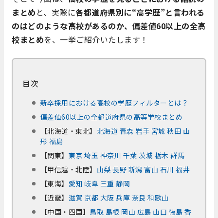
まとめ
と、実際に
各都道府県別に“高学歴”と言われる
のはどのような高校があるのか、偏差値60以上の全高
校まとめ
を、一挙ご紹介いたします！
目次
新卒採用における高校の学歴フィルターとは？
偏差値60以上の全都道府県の高等学校まとめ
【北海道・東北】
北海道
青森
岩手
宮城
秋田
山
形
福島
【関東】
東京
埼玉
神奈川
千葉
茨城
栃木
群馬
【甲信越・北陸】
山梨
長野
新潟
富山
石川
福井
【東海】
愛知
岐阜
三重
静岡
【近畿】
滋賀
京都
大阪
兵庫
奈良
和歌山
【中国・四国】
鳥取
島根
岡山
広島
山口
徳島
香