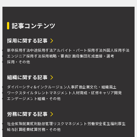
記事コンテンツ
採用に関する記事
新卒採用手法
中途採用手法
アルバイト・パート採用手法
外国人採用手法
エンジニア採用手法
採用戦略・要員計画
母集団形成
面接・選考
採用・その他
組織に関する記事
ダイバーシティ&インクルージョン
人事評価
企業文化・組織風土
ワークスタイル
タレントマネジメント
人材育成・研修
キャリア開発
エンゲージメント
組織・その他
労務に関する記事
社会保険
就業規則
勤怠管理
リスクマネジメント
労働安全衛生
福利厚生
給与計算
経費精算
労務・その他