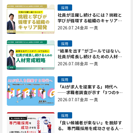
採用
社員が活躍し続けるには？挑戦と
学びが循環する組織のキャリア開
発｜プレシャスパートナーズ矢野
2026.07.24
金井 一真
採用
“結果を出す”がゴールではない。
社員が成長し続けるための人材育
成戦略｜プレシャスパートナーズ
2026.07.08
金井 一真
矢野
採用
「AIが求人を提案する」時代へ
──求職者調査が示す「3つの9
割」と、採用担当が今すべき準備
2026.07.07
金井 一真
採用
「良い候補者が来ない」を脱却す
る。 専門職採用を成功させる人事