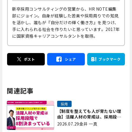
新卒採用コンサルティングの営業から、HR NOTE編集
部にジョイン。自身が経験した苦楽や採用周りでの知見
を活かし、誰もが『自分だけの輝く働き方』を見つけ、
手に入れられる社会を作りたいと思っています。2017年
に国家資格キャリアコンサルタントを取得。
ポスト
シェア
ブックマーク
関連記事
採用
【制度を整えても人が育たない理
由】活躍人材の育成は、採用段階
で8割決まっている｜プレシャスパ
2026.07.29
金井 一真
ートナーズ矢野