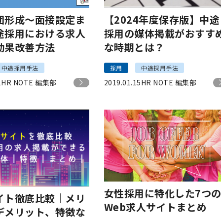
団形成～面接設定ま
【2024年度保存版】中途
途採用における求人
採用の媒体掲載がおすす
効果改善方法
な時期とは？
中途採用手法
採用
中途採用手法
1
HR NOTE 編集部
2019.01.15
HR NOTE 編集部
女性採用に特化した7つ
イト徹底比較│メリ
Web求人サイトまとめ
デメリット、特徴な