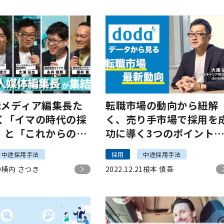
職メディア編集長た
転職市場の動向から紐解
く「イマの時代の採
く、売り手市場で採用を
」と「これからの求
功に導く3つのポイント
#HR NOTE
dada編集長 大浦 征也
中途採用手法
採用
中途採用手法
RENCE2022
9
横内 さつき
2022.12.21
根本 慎吾