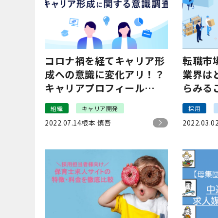
コロナ禍を経てキャリア形
転職市
成への意識に変化アリ！？
業界は
キャリアプロフィール
らみる
「Eight」の調査結果を解
められる
組織
キャリア開発
採用
説｜Sansan株式会社
式会社
2022.07.14
根本 慎吾
2022.03.0