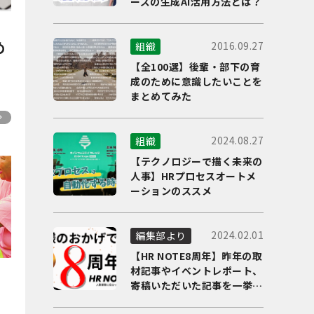
ーズの生成AI活用方法とは？
め
2016.09.27
組織
【全100選】後輩・部下の育
成のために意識したいことを
まとめてみた
2024.08.27
組織
【テクノロジーで描く未来の
人事】HRプロセスオートメ
ーションのススメ
2024.02.01
編集部より
【HR NOTE8周年】昨年の取
材記事やイベントレポート、
の
寄稿いただいた記事を一挙に
ご紹介！