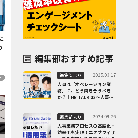
に
め
編集部おすすめ記事
2025.03.17
編集部より
人事は「オペレーション業
務」に、どう向き合うべき
か？｜HR TALK 02～人事DX
の最前線を徹底解剖～
2024.09.26
編集部より
人事業務プロセスの高度化・
効率化を実現！エクサウィザ