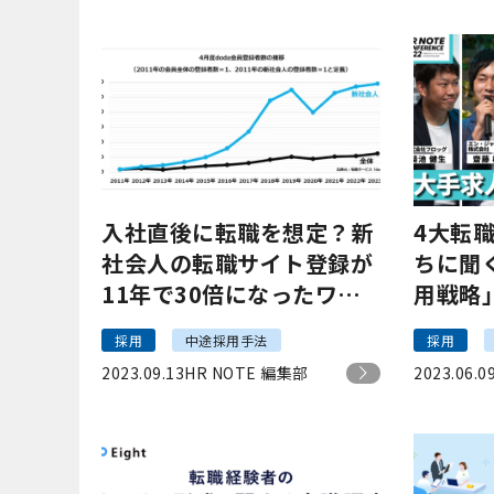
入社直後に転職を想定？新
4大転
社会人の転職サイト登録が
ちに聞
11年で30倍になったワケ
用戦略
｜doda副編集長 桜井 貴史
人広告」
採用
中途採用手法
採用
CONFE
2023.09.13
HR NOTE 編集部
2023.06.0