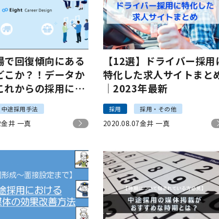
場で回復傾向にある
【12選】ドライバー採用
どこか？！データか
特化した求人サイトまと
これからの採用に求
｜2023年最新
こと | Sansan株
中途採用手法
採用
採用・その他
2
金井 一真
2020.08.07
金井 一真