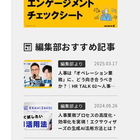
編集部おすすめ記事
2025.03.17
編集部より
人事は「オペレーション業
務」に、どう向き合うべき
か？｜HR TALK 02～人事DX
の最前線を徹底解剖～
2024.09.26
編集部より
人事業務プロセスの高度化・
効率化を実現！エクサウィザ
ーズの生成AI活用方法とは？