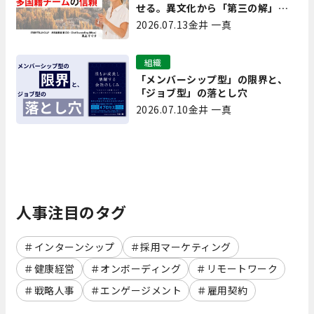
せる。異文化から「第三の解」を
生み出す実践【現場を変えるCQ白
2026.07.13
金井 一真
書 第7回】
組織
「メンバーシップ型」の限界と、
「ジョブ型」の落とし穴
2026.07.10
金井 一真
人事注目のタグ
インターンシップ
採用マーケティング
健康経営
オンボーディング
リモートワーク
戦略人事
エンゲージメント
雇用契約