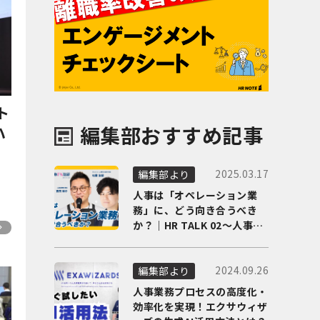
ト
編集部おすすめ記事
ハ
2025.03.17
編集部より
人事は「オペレーション業
務」に、どう向き合うべき
か？｜HR TALK 02～人事DX
の最前線を徹底解剖～
2024.09.26
編集部より
人事業務プロセスの高度化・
効率化を実現！エクサウィザ