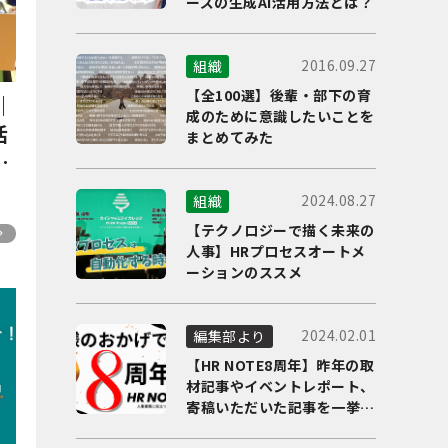
ーズの生成AI活用方法とは？
2016.09.27
組織
【全100選】後輩・部下の育
｜
成のために意識したいことを
活
まとめてみた
い
2024.08.27
組織
【テクノロジーで描く未来の
人事】HRプロセスオートメ
ーションのススメ
2024.02.01
編集部より
【HR NOTE8周年】昨年の取
材記事やイベントレポート、
寄稿いただいた記事を一挙に
ご紹介！