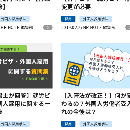
修】
変更が必要
外国人採用手法
採用
外国人採用手法
7
HR NOTE 編集部
2019.02.27
HR NOTE 編集部
書士が回答】就労ビ
【入管法が改正！】何が
国人雇用に関する一
わるの？外国人労働者受
集
れの今後は？
外国人採用手法
採用
外国人採用手法