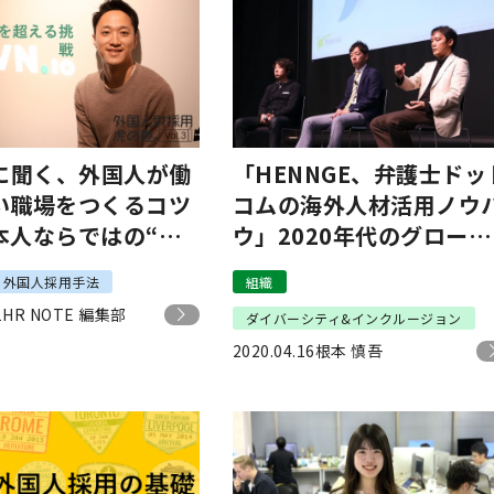
Nに聞く、外国人が働
「HENNGE、弁護士ドッ
い職場をつくるコツ
コムの海外人材活用ノウ
本人ならではの“小
ウ」2020年代のグローバ
遣い”」
ル人材を考える
外国人採用手法
組織
1
HR NOTE 編集部
ダイバーシティ&インクルージョン
2020.04.16
根本 慎吾