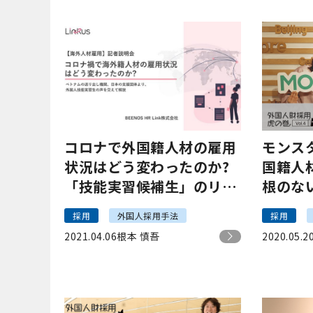
コロナで外国籍人材の雇用
モンス
状況はどう変わったのか?
国籍人
「技能実習候補生」のリア
根のな
ル
り方
採用
外国人採用手法
採用
2021.04.06
根本 慎吾
2020.05.2