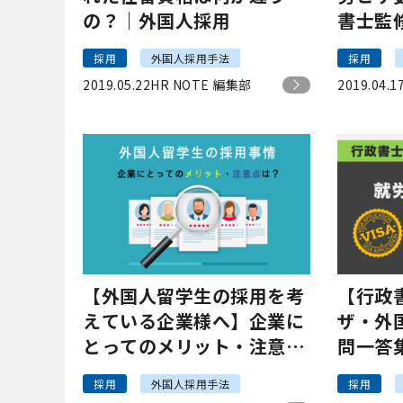
の？｜外国人採用
書士監
採用
外国人採用手法
採用
2019.05.22
HR NOTE 編集部
2019.04.1
【外国人留学生の採用を考
【行政
えている企業様へ】企業に
ザ・外
とってのメリット・注意点
問一答
は？
採用
外国人採用手法
採用