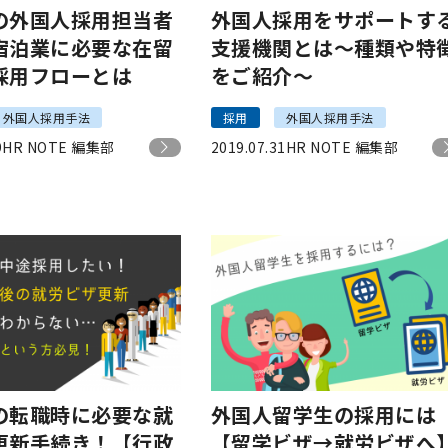
の外国人採用担当者
外国人採用をサポートす
宿泊業に必要な在留
支援機関とは～種類や特
採用フローとは
をご紹介～
外国人採用手法
採用
外国人採用手法
9
HR NOTE 編集部
2019.07.31
HR NOTE 編集部
の転職時に必要な就
外国人留学生の採用には
更新手続き！【行政
【留学ビザ→就労ビザへ