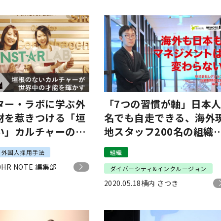
ター・ラボに学ぶ外
「7つの習慣が軸」日本人
材を惹きつける「垣
名でも自走できる、海外
い」カルチャーの作
地スタッフ200名の組織
立ち上げ方
外国人採用手法
組織
0
HR NOTE 編集部
ダイバーシティ&インクルージョン
2020.05.18
横内 さつき