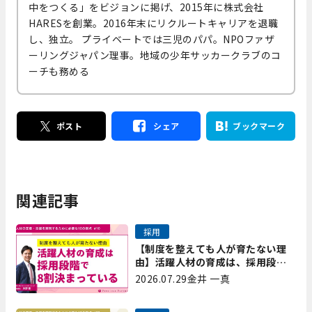
中をつくる」をビジョンに掲げ、2015年に株式会社
HARESを創業。2016年末にリクルートキャリアを退職
し、独立。 プライベートでは三児のパパ。NPOファザ
ーリングジャパン理事。地域の少年サッカークラブのコ
ーチも務める
ポスト
シェア
ブックマーク
関連記事
採用
【制度を整えても人が育たない理
由】活躍人材の育成は、採用段階
で8割決まっている｜プレシャスパ
2026.07.29
金井 一真
ートナーズ矢野