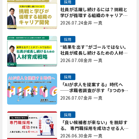
採用
社員が活躍し続けるには？挑戦と
学びが循環する組織のキャリア開
発｜プレシャスパートナーズ矢野
2026.07.24
金井 一真
採用
“結果を出す”がゴールではない。
社員が成長し続けるための人材育
成戦略｜プレシャスパートナーズ
2026.07.08
金井 一真
矢野
採用
「AIが求人を提案する」時代へ
──求職者調査が示す「3つの9
割」と、採用担当が今すべき準備
2026.07.07
金井 一真
採用
「良い候補者が来ない」を脱却す
る。 専門職採用を成功させる人事
が実践している4つのこと
2026.06.30
金井 一真