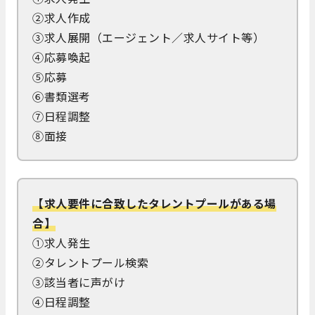
②求人作成
③求人展開（エージェント／求人サイト等）
④応募喚起
⑤応募
⑥書類選考
⑦日程調整
⑧面接
【求人要件に合致したタレントプールがある場
合】
①求人発生
②タレントプール検索
③該当者に声がけ
④日程調整