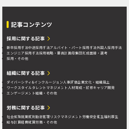
記事コンテンツ
採用に関する記事
新卒採用手法
中途採用手法
アルバイト・パート採用手法
外国人採用手法
エンジニア採用手法
採用戦略・要員計画
母集団形成
面接・選考
採用・その他
組織に関する記事
ダイバーシティ&インクルージョン
人事評価
企業文化・組織風土
ワークスタイル
タレントマネジメント
人材育成・研修
キャリア開発
エンゲージメント
組織・その他
労務に関する記事
社会保険
就業規則
勤怠管理
リスクマネジメント
労働安全衛生
福利厚生
給与計算
経費精算
労務・その他