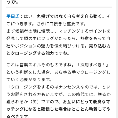
うか。
平田氏
：はい。
丸投げではなく自ら考え自ら動く
。そ
こにつきます。さらに
口説き
も重要です。
まず候補者の話に傾聴し、マッチングするポイントを
発見して頭の中にフラグがたったら、熱意をもって自
社やポジションの魅力を伝え結びつける。
売り込む力
と
クロージングする能力
ですね。
これは営業スキルそのものですね。「採用すべき！」
という判断をした場合、あらゆる手でクロージングし
ていく必要があります。
「クロージングをするのはナンセンスなのでは」とい
うお話をされる方もいますが、この時代では、獲るか
獲られるか（笑）ですので、
お互いにとって最良なマ
ッチングになると確信した場合はとことん執着してや
るべき
です。