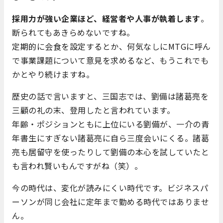
採用力が強い企業ほど、経営者や人事が執着します
。
断られてもあきらめないですね。
定期的に会食を設定するとか、何気なしにMTGに呼ん
で事業課題について意見を求めるなど、もうこれでも
かとやり続けますね。
歴史の話で言いますと、三国志では、劉備は諸葛亮を
三顧の礼の末、登用したと言われています。
年齢・ポジションともに上位にいる劉備が、一介の青
年書生にすぎない諸葛亮に自ら三度会いにくる。諸葛
亮も居留守を使ったりして劉備の本心を試していたと
も言われ賢いもんですがね（笑）。
今の時代は、変化が読みにくい時代です。ビジネスパ
ーソンが同じ会社に定年まで勤める時代ではありませ
ん。