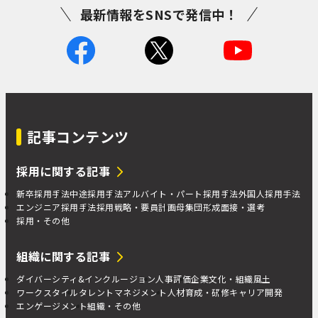
最新情報をSNSで発信中！
記事コンテンツ
採用に関する記事
新卒採用手法
中途採用手法
アルバイト・パート採用手法
外国人採用手法
エンジニア採用手法
採用戦略・要員計画
母集団形成
面接・選考
採用・その他
組織に関する記事
ダイバーシティ&インクルージョン
人事評価
企業文化・組織風土
ワークスタイル
タレントマネジメント
人材育成・研修
キャリア開発
エンゲージメント
組織・その他