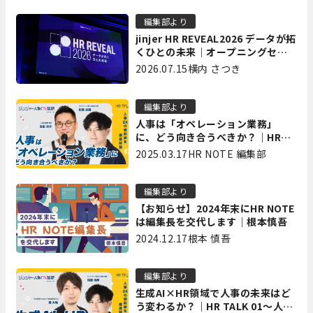
編集部より
jinjer HR REVEAL2026 データが拓
くひとの未来｜オープニングセッ
ション イベントレポート前編
2026.07.15
横内 さつき
編集部より
人事は「オペレーション業務」
に、どう向き合うべきか？｜HR
TALK 02～人事DXの最前線を徹底
2025.03.17
HR NOTE 編集部
解剖～
編集部より
【お知らせ】2024年末にHR NOTE
は編集長を交代します｜根本慎吾
2024.12.17
根本 慎吾
編集部より
生成AI×HR領域で人事の未来はど
う変わるか？｜HR TALK 01～人事