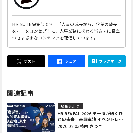
HR NOTE編集部です。「人事の成長から、企業の成長
を。」をコンセプトに、人事業務に携わる皆さまに役立
つさまざまなコンテンツを配信しています。
ポスト
シェア
ブックマーク
関連記事
編集部より
HR REVEAL 2026 データが拓くひ
との未来｜基調講演 イベントレポ
ート後編
2026.08.03
横内 さつき