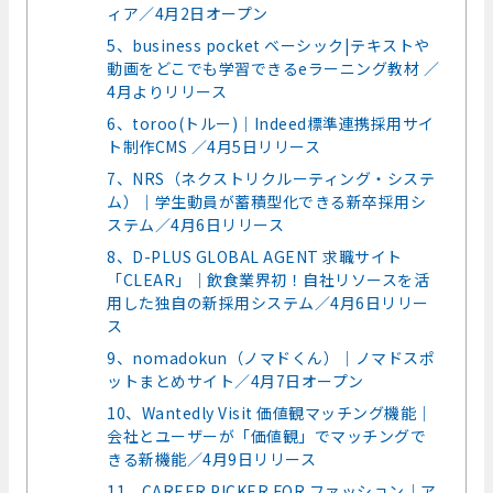
ィア／4月2日オープン
5、business pocket ベーシック|テキストや
動画をどこでも学習できるeラーニング教材 ／
4月よりリリース
6、toroo(トルー)｜Indeed標準連携採用サイ
ト制作CMS ／4月5日リリース
7、NRS（ネクストリクルーティング・システ
ム）｜学生動員が蓄積型化できる新卒採用シ
ステム／4月6日リリース
8、D-PLUS GLOBAL AGENT 求職サイト
「CLEAR」｜飲食業界初！自社リソースを活
用した独自の新採用システム／4月6日リリー
ス
9、nomadokun（ノマドくん）｜ノマドスポ
ットまとめサイト／4月7日オープン
10、Wantedly Visit 価値観マッチング機能｜
会社とユーザーが「価値観」でマッチングで
きる新機能／4月9日リリース
11、CAREER PICKER FOR ファッション｜ア