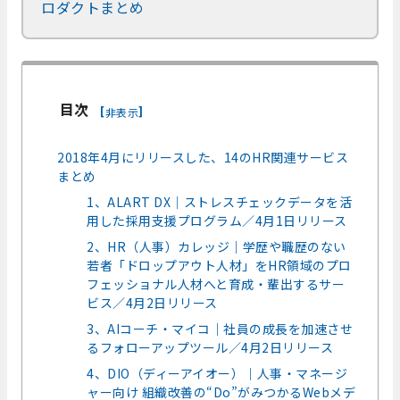
ロダクトまとめ
目次
[
]
非表示
2018年4月にリリースした、14のHR関連サービス
まとめ
1、ALART DX｜ストレスチェックデータを活
用した採用支援プログラム／4月1日リリース
2、HR（人事）カレッジ｜学歴や職歴のない
若者「ドロップアウト人材」をHR領域のプロ
フェッショナル人材へと育成・輩出するサー
ビス／4月2日リリース
3、AIコーチ・マイコ｜社員の成長を加速させ
るフォローアップツール／4月2日リリース
4、DIO（ディーアイオー）｜人事・マネージ
ャー向け 組織改善の“Do”がみつかるWebメデ