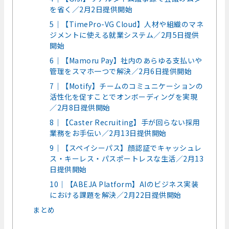
を省く／2月2日提供開始
5｜【TimePro-VG Cloud】人材や組織のマネ
ジメントに使える就業システム／2月5日提供
開始
6｜【Mamoru Pay】社内のあらゆる支払いや
管理をスマホ一つで解決／2月6日提供開始
7｜【Motify】チームのコミュニケーションの
活性化を促すことでオンボーディングを実現
／2月8日提供開始
8｜【Caster Recruiting】手が回らない採用
業務をお手伝い／2月13日提供開始
9｜【スペイシーパス】顔認証でキャッシュレ
ス・キーレス・パスポートレスな生活／2月13
日提供開始
10｜【ABEJA Platform】AIのビジネス実装
における課題を解決／2月22日提供開始
まとめ