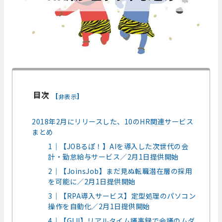
目次
[
]
非表示
2018年2月にリリースした、10のHR関連サービス
まとめ
1｜【JOBるぽ！】AIを導入した次世代の会
計・勤怠給与サービス／2月1日提供開始
2｜【JoinsJob】まだ見ぬ転職潜在層の採用
を可能に／2月1日提供開始
3｜【RPA導入サービス】定型処理のパソコン
操作を自動化／2月1日提供開始
4｜【GIJI】リアルタイム議事録で会議のムダ