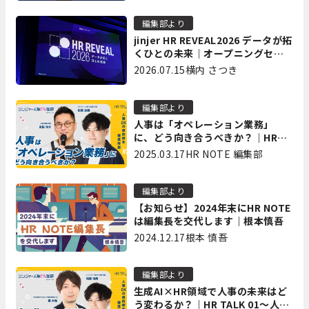
編集部より
jinjer HR REVEAL2026 データが拓
くひとの未来｜オープニングセッ
ション イベントレポート前編
2026.07.15
横内 さつき
編集部より
人事は「オペレーション業務」
に、どう向き合うべきか？｜HR
TALK 02～人事DXの最前線を徹底
2025.03.17
HR NOTE 編集部
解剖～
編集部より
【お知らせ】2024年末にHR NOTE
は編集長を交代します｜根本慎吾
2024.12.17
根本 慎吾
編集部より
生成AI×HR領域で人事の未来はど
う変わるか？｜HR TALK 01～人事