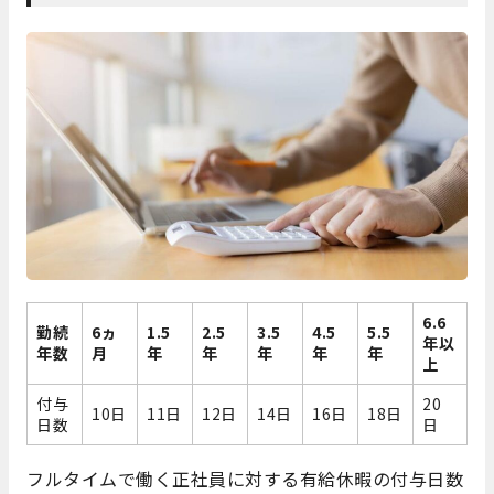
6.6
勤続
6ヵ
1.5
2.5
3.5
4.5
5.5
年以
年数
月
年
年
年
年
年
上
付与
20
10日
11日
12日
14日
16日
18日
日数
日
フルタイムで働く正社員に対する有給休暇の付与日数