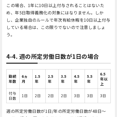
この場合、1年に10日以上付与されることはないた
め、年5日取得義務化の対象にはなりません。しか
し、企業独自のルールで年次有給休暇を10日以上付与
している場合は、この限りでないので注意しましょ
う。
4-4. 週の所定労働日数が1日の場合
6.5
勤続
6ヵ
1.5
2.5
3.5
4.5
5.5
年以
年数
月
年
年
年
年
年
上
付与
1日
2日
2日
2日
3日
3日
3日
日数
週の所定労働日数が1日/年の所定労働日数が48日～