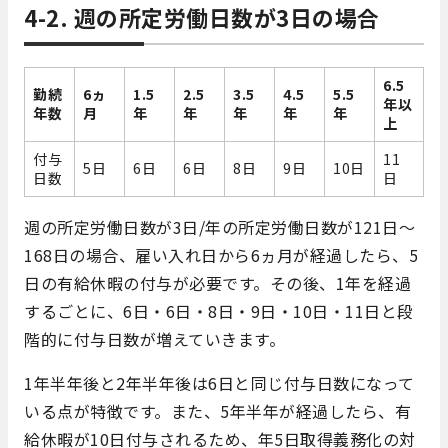
4-2. 週の所定労働日数が3日の場合
6.5
勤続
6ヵ
1.5
2.5
3.5
4.5
5.5
年以
年数
月
年
年
年
年
年
上
付与
11
5日
6日
6日
8日
9日
10日
日数
日
週の所定労働日数が3日/年の所定労働日数が121日～
168日の場合、雇い入れ日から6ヵ月が経過したら、5
日の有給休暇の付与が必要です。その後、1年を経過
するごとに、6日・6日・8日・9日・10日・11日と段
階的に付与日数が増えていきます。
1年半年後と2年半年後は6日と同じ付与日数になって
いる点が特徴です。また、5年半年が経過したら、有
給休暇が10日付与されるため、年5日取得義務化の対