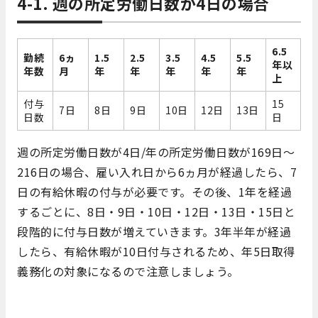
4-1. 週の所定労働日数が4日の場合
6.5
勤続
6ヵ
1.5
2.5
3.5
4.5
5.5
年以
年数
月
年
年
年
年
年
上
付与
15
7日
8日
9日
10日
12日
13日
日数
日
週の所定労働日数が4日/年の所定労働日数が169日～
216日の場合、雇い入れ日から6ヵ月が経過したら、7
日の有給休暇の付与が必要です。その後、1年を経過
するごとに、8日・9日・10日・12日・13日・15日と
段階的に付与日数が増えていきます。3年半年が経過
したら、有給休暇が10日付与されるため、年5日取得
義務化の対象になるので注意しましょう。