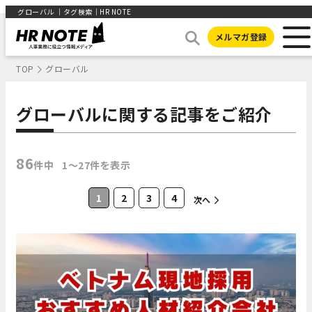
グローバル ｜タグ検索｜HR NOTE
メルマガ登録
TOP
グローバル
グローバルに関する記事をご紹介
86
件中
1〜27件を表示
1
2
3
4
次へ