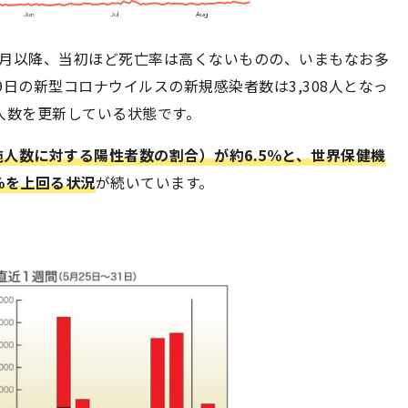
3月以降、当初ほど死亡率は高くないものの、いまもなお多
9日の新型コロナウイルスの新規感染者数は3,308人となっ
人数を更新している状態です。
人数に対する陽性者数の割合）が約6.5％と、世界保健機
％を上回る状況
が続いています。
n