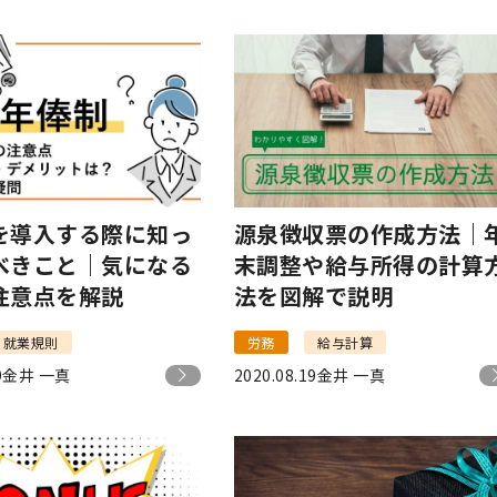
を導入する際に知っ
源泉徴収票の作成方法｜
べきこと｜気になる
末調整や給与所得の計算
注意点を解説
法を図解で説明
就業規則
労務
給与計算
9
金井 一真
2020.08.19
金井 一真