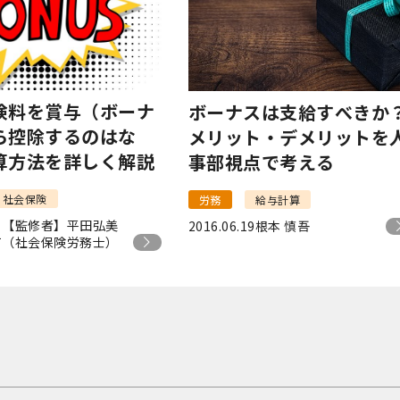
険料を賞与（ボーナ
ボーナスは支給すべきか
ら控除するのはな
メリット・デメリットを
算方法を詳しく解説
事部視点で考える
社会保険
労務
給与計算
【監修者】平田弘美
2016.06.19
根本 慎吾
1
（社会保険労務士）