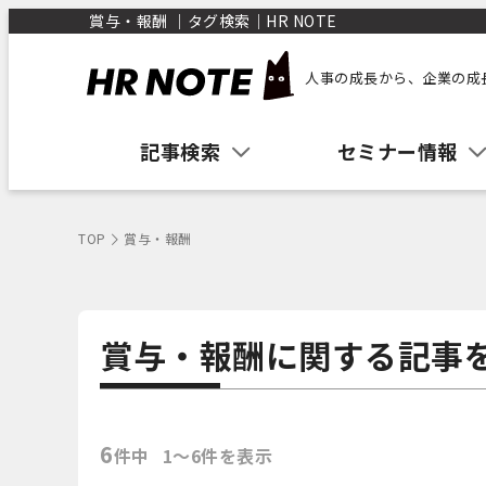
賞与・報酬 ｜タグ検索｜HR NOTE
人事の成長から、企業の成
記事検索
セミナー情報
TOP
賞与・報酬
賞与・報酬に関する記事
6
件中
1〜6件を表示