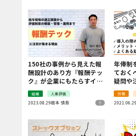
150社の事例から見えた報
年俸制
酬設計のあり方『報酬テッ
ておく
ク』が企業にもたらすイン
疑問や
パクトとは？
組織
人事評価
労務
2023.08.29
根本 慎吾
2021.06.2