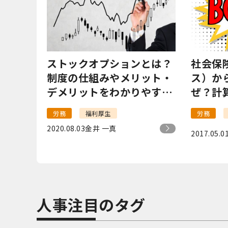
ストックオプションとは？
社会保
制度の仕組みやメリット・
ス）か
デメリットをわかりやすく
ぜ？計
解説！
労務
福利厚生
労務
2020.08.03
金井 一真
2017.05.0
人事注目のタグ