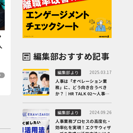
？
人
編集部おすすめ記事
2025.03.17
編集部より
人事は「オペレーション業
務」に、どう向き合うべき
か？｜HR TALK 02～人事DX
の最前線を徹底解剖～
2024.09.26
編集部より
人事業務プロセスの高度化・
効率化を実現！エクサウィザ