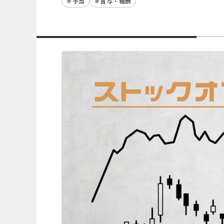
手当
賞与・報酬