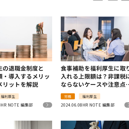
生の退職金制度と
食事補助を福利厚生に取
類・導入するメリッ
入れる上限額は？非課税
メリットを解説
ならないケースや注意点
解説
福利厚生
労務
福利厚生
8
HR NOTE 編集部
2024.06.08
HR NOTE 編集部