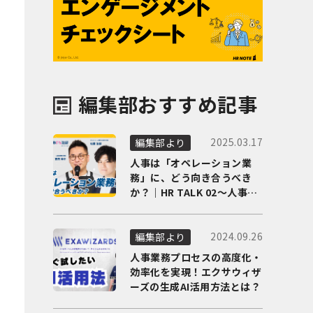
編集部おすすめ記事
2025.03.17
編集部より
人事は「オペレーション業
務」に、どう向き合うべき
か？｜HR TALK 02～人事DX
の最前線を徹底解剖～
2024.09.26
編集部より
人事業務プロセスの高度化・
効率化を実現！エクサウィザ
ーズの生成AI活用方法とは？