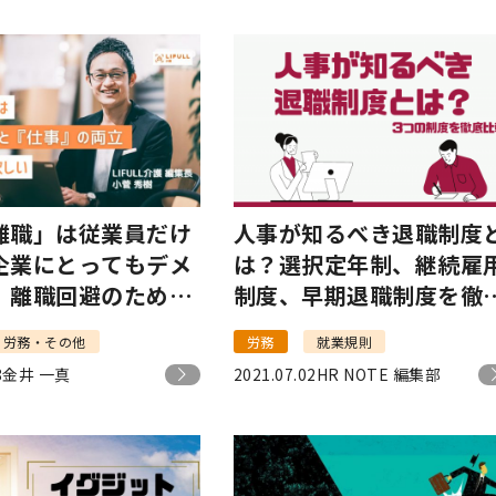
離職」は従業員だけ
人事が知るべき退職制度
企業にとってもデメ
は？選択定年制、継続雇
｜離職回避のために
制度、早期退職制度を徹
きこと
比較！
労務・その他
労務
就業規則
8
金井 一真
2021.07.02
HR NOTE 編集部