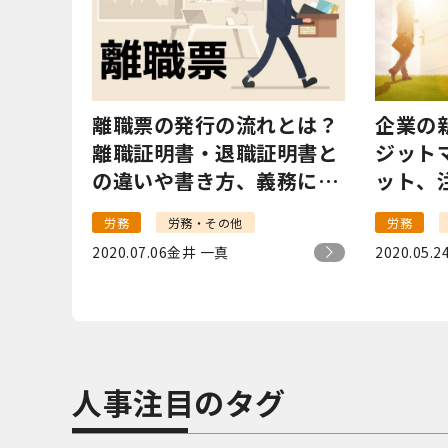
離職票の発行の流れとは？
企業の
離職証明書・退職証明書と
ジット
の違いや書き方、義務につ
ット、
いて解説！
策例と
労務
労務・その他
労務
2020.07.06
金井 一真
2020.05.2
人事注目のタグ