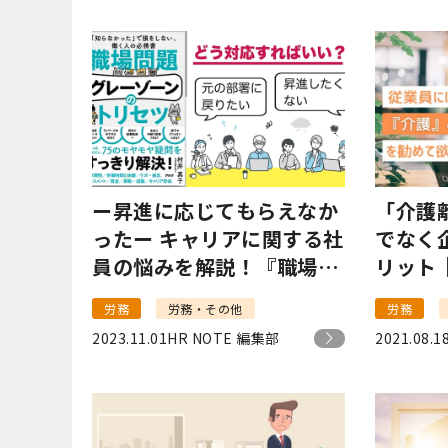
ー昇進に応じてもらえなか
「介護
ったー キャリアに関する社
でなく
員の悩みを解説！『職場問
リット
題グレーゾーンのトリセ
今すべ
労務
労務・その他
労務
ツ』
2023.11.01
HR NOTE 編集部
2021.08.1