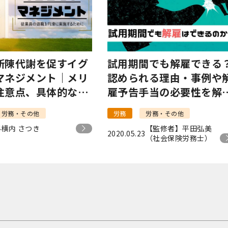
新陳代謝を促すイグ
試用期間でも解雇できる
マネジメント｜メリ
認められる理由・事例や
注意点、具体的な施
雇予告手当の必要性を解
は
説！
労務・その他
労務
労務・その他
4
横内 さつき
【監修者】平田弘美
2020.05.23
（社会保険労務士）