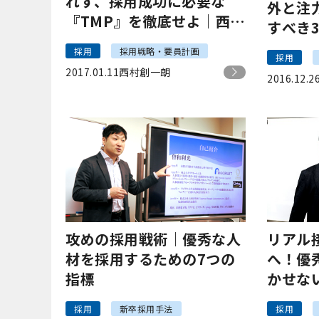
れず、採用成功に必要な
外と注
『TMP』を徹底せよ｜西村
すべき
創一朗
める人
採用
採用戦略・要員計画
採用
2017.01.11
西村創一朗
2016.12.2
攻めの採用戦術｜優秀な人
リアル接
材を採用するための7つの
へ！優
指標
かせな
「KPI
採用
新卒採用手法
採用