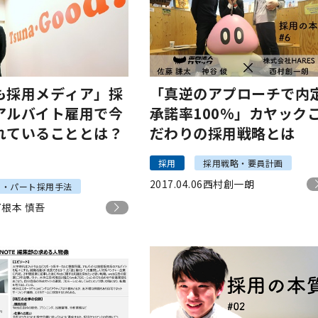
も採用メディア」採
「真逆のアプローチで内
アルバイト雇用で今
承諾率100%」カヤック
れていることとは？
だわりの採用戦略とは
採用
採用戦略・要員計画
2017.04.06
西村創一朗
ト・パート採用手法
7
根本 慎吾