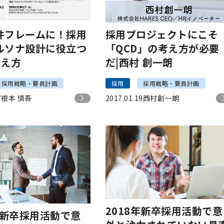
件フレームに！採用
採用プロジェクトにこそ
ルソナ設計に役立つ
「QCD」の考え方が必要
考え方
だ|西村 創一朗
採用戦略・要員計画
採用
採用戦略・要員計画
7
根本 慎吾
2017.01.19
西村創一朗
2018年新卒採用活動で意
年新卒採用活動で意