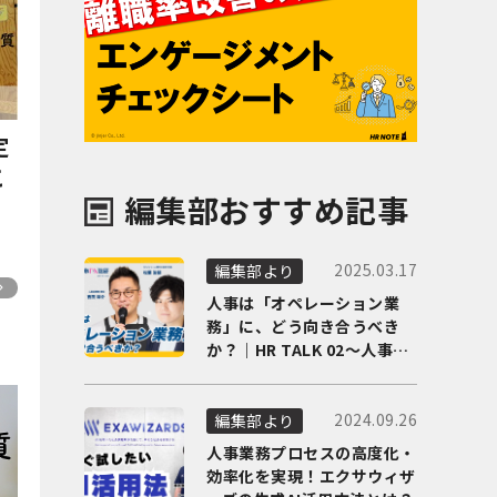
定
こ
編集部おすすめ記事
2025.03.17
編集部より
人事は「オペレーション業
務」に、どう向き合うべき
か？｜HR TALK 02～人事DX
の最前線を徹底解剖～
2024.09.26
編集部より
人事業務プロセスの高度化・
効率化を実現！エクサウィザ