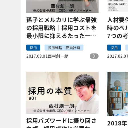
孫子とメルカリに学ぶ最強
人材要
の採用戦略｜採用コストを
時のペ
最小限に抑えるたった一つ
7つの
の方法
採用
採用戦略・要員計画
採用
2017.03.01
西村創一朗
2017.02.0
採用バズワードに振り回さ
2018