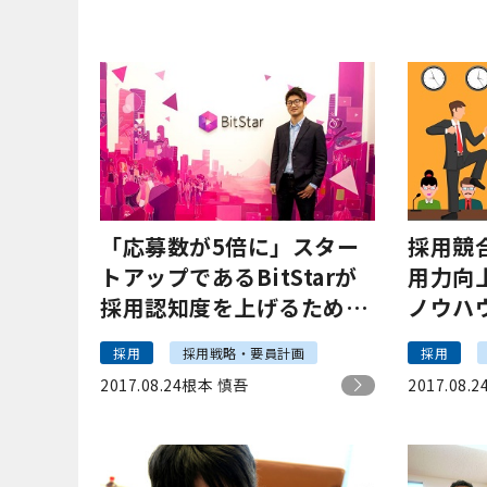
「応募数が5倍に」スター
採用競
トアップであるBitStarが
用力向
採用認知度を上げるために
ノウハ
した5つの施策
化方法
採用
採用戦略・要員計画
採用
2017.08.24
根本 慎吾
2017.08.2