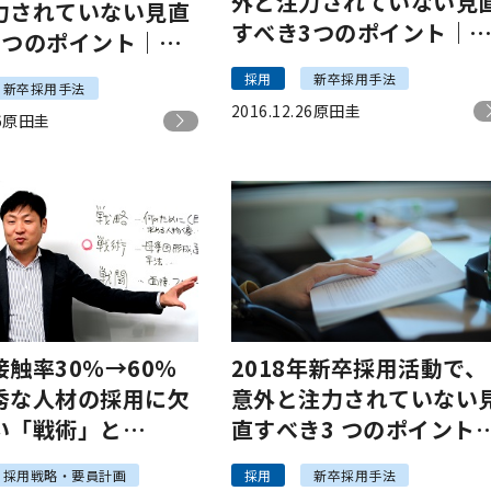
外と注力されていない見
力されていない見直
すべき3つのポイント｜
3つのポイント｜求
機編
材編
採用
新卒採用手法
新卒採用手法
2016.12.26
原田圭
6
原田圭
触率30％→60％
2018年新卒採用活動で、
秀な人材の採用に欠
意外と注力されていない
い「戦術」と
直すべき3 つのポイント
」
採用企画編
採用戦略・要員計画
採用
新卒採用手法