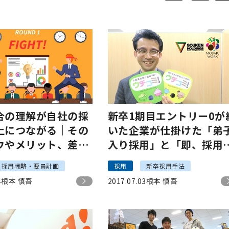
合の理解が自社の採
新卒1期目エントリー0が
上につながる｜その
いた企業が仕掛けた「弟
ウやメリット、差別
入り採用」と「即、採用
とは
とは？
採用戦略・要員計画
採用
新卒採用手法
4
根本 慎吾
2017.07.03
根本 慎吾