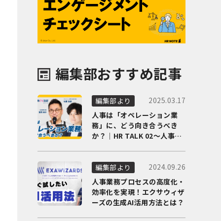
編集部おすすめ記事
2025.03.17
編集部より
人事は「オペレーション業
務」に、どう向き合うべき
か？｜HR TALK 02～人事DX
の最前線を徹底解剖～
2024.09.26
編集部より
人事業務プロセスの高度化・
効率化を実現！エクサウィザ
ーズの生成AI活用方法とは？